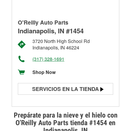
O'Reilly Auto Parts
Indianapolis, IN #1454
3720 North High School Rd
Indianapolis, IN 46224
(317) 328-1691
Shop Now
SERVICIOS EN LA TIENDA
Prueba de batería
Prueba de alternadores y
Prepárate para la nieve y el hielo con
arrancadores
O’Reilly Auto Parts tienda #1454 en
Indianapolis, IN