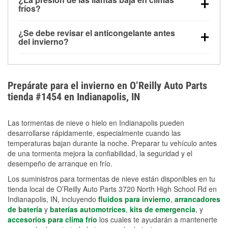
la congelación y ayuda a disolver la sal y la nieve
arranque.
fríos?
derretida en la carretera para mejorar la visibilidad.
Sí. La presión de las llantas normalmente disminuye
¿Se debe revisar el anticongelante antes
alrededor de 1 PSI por cada 10 °F que baja la
del invierno?
temperatura. Puedes obtener más información sobre
Sí. Una mezcla adecuada del anticongelante protege
la baja presión en invierno en nuestro artículo.
el motor contra la congelación, las grietas internas y
el sobrecalentamiento en condiciones de frío
Prepárate para el invierno en O’Reilly Auto Parts
extremo. Aprende cómo comprobar la protección
tienda #1454 en Indianapolis, IN
anticongelante en nuestra sección How-To.
Las tormentas de nieve o hielo en Indianapolis pueden
desarrollarse rápidamente, especialmente cuando las
temperaturas bajan durante la noche. Preparar tu vehículo antes
de una tormenta mejora la confiabilidad, la seguridad y el
desempeño de arranque en frío.
Los suministros para tormentas de nieve están disponibles en tu
tienda local de O’Reilly Auto Parts 3720 North High School Rd en
Indianapolis, IN, incluyendo
fluidos para invierno
,
arrancadores
de batería
y
baterías automotrices
,
kits de emergencia
, y
accesorios para clima frío
los cuales te ayudarán a mantenerte