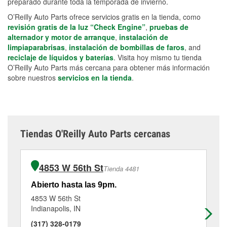
preparado durante toda la temporada de invierno.
O’Reilly Auto Parts ofrece servicios gratis en la tienda, como
revisión gratis de la luz “Check Engine”
,
pruebas de
alternador y motor de arranque
,
instalación de
limpiaparabrisas
,
instalación de bombillas de faros
, and
reciclaje de líquidos y baterías
. Visita hoy mismo tu tienda
O’Reilly Auto Parts más cercana para obtener más información
sobre nuestros
servicios en la tienda
.
Tiendas O'Reilly Auto Parts cercanas
4853 W 56th St
Tienda 4481
Abierto hasta las 9pm.
Ab
4853 W 56th St
10
Indianapolis, IN
Ind
(317) 328-0179
(3