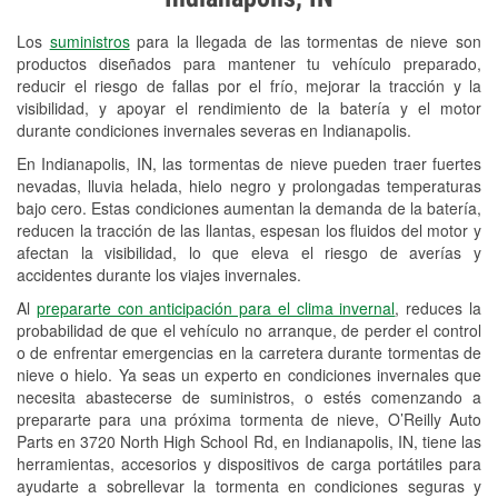
Revisión de la luz "Check Engine"
Los
suministros
para la llegada de las tormentas de nieve son
Reciclaje de baterías y aceite
productos diseñados para mantener tu vehículo preparado,
reducir el riesgo de fallas por el frío, mejorar la tracción y la
Instalación de bombillas de faros
visibilidad, y apoyar el rendimiento de la batería y el motor
Instalación de limpiaparabrisas
durante condiciones invernales severas en Indianapolis.
En Indianapolis, IN, las tormentas de nieve pueden traer fuertes
Programa de Préstamo de
nevadas, lluvia helada, hielo negro y prolongadas temperaturas
Herramientas
bajo cero. Estas condiciones aumentan la demanda de la batería,
reducen la tracción de las llantas, espesan los fluidos del motor y
Rectificación de tambores y discos de
afectan la visibilidad, lo que eleva el riesgo de averías y
freno
accidentes durante los viajes invernales.
Al
prepararte con anticipación para el clima invernal
, reduces la
Snowstorm Supplies
probabilidad de que el vehículo no arranque, de perder el control
o de enfrentar emergencias en la carretera durante tormentas de
Tornado Supplies
nieve o hielo. Ya seas un experto en condiciones invernales que
Conoce más
necesita abastecerse de suministros, o estés comenzando a
prepararte para una próxima tormenta de nieve, O’Reilly Auto
Parts en 3720 North High School Rd, en Indianapolis, IN, tiene las
herramientas, accesorios y dispositivos de carga portátiles para
ayudarte a sobrellevar la tormenta en condiciones seguras y