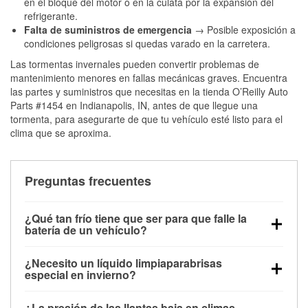
en el bloque del motor o en la culata por la expansión del
refrigerante.
Falta de suministros de emergencia
→ Posible exposición a
condiciones peligrosas si quedas varado en la carretera.
Las tormentas invernales pueden convertir problemas de
mantenimiento menores en fallas mecánicas graves. Encuentra
las partes y suministros que necesitas en la tienda O’Reilly Auto
Parts #1454 en Indianapolis, IN, antes de que llegue una
tormenta, para asegurarte de que tu vehículo esté listo para el
clima que se aproxima.
Preguntas frecuentes
¿Qué tan frío tiene que ser para que falle la
batería de un vehículo?
La capacidad de la batería comienza a disminuir por
¿Necesito un líquido limpiaparabrisas
debajo de los 32 °F y puede perder hasta la mitad de
especial en invierno?
su potencia de arranque cerca de los 0 °F, lo que
Sí. El líquido limpiaparabrisas para invierno resiste
aumenta la probabilidad de que el vehículo no
¿La presión de las llantas baja en climas