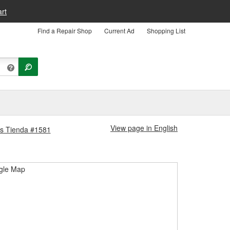
rt
Find a Repair Shop
Current Ad
Shopping List
View page in English
lis Tienda #1581