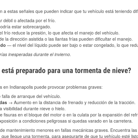
 a estas señales que pueden indicar que tu vehículo está teniendo difi
 débil o afectada por el frío.
podría estar sobrecargado.
l frío reduce la presión, lo que afecta el manejo del vehículo.
e la dirección asistida o las llantas frías pueden dificultar el manejo.
ado
— el nivel del líquido puede ser bajo o estar congelado, lo que reduc
ías inesperadas durante el invierno.
está preparado para una tormenta de nieve?
les en Indianapolis puede provocar problemas graves:
 falla de arranque del vehículo.
adas
→ Aumento en la distancia de frenado y reducción de la tracción.
 visibilidad durante nieve o hielo.
 fisuras en el bloque del motor o en la culata por la expansión del refr
posición a condiciones peligrosas si quedas varado en la carretera.
de mantenimiento menores en fallas mecánicas graves. Encuentra las p
e que llegue una tormenta, para asegurarte de que tu vehículo esté list