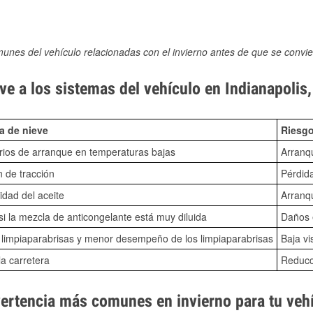
munes del vehículo relacionadas con el invierno antes de que se convie
e a los sistemas del vehículo en Indianapolis,
a de nieve
Riesgo
ios de arranque en temperaturas bajas
Arranq
n de tracción
Pérdida
idad del aceite
Arranqu
i la mezcla de anticongelante está muy diluida
Daños e
o limpiaparabrisas y menor desempeño de los limpiaparabrisas
Baja vi
la carretera
Reducci
vertencia más comunes en invierno para tu veh