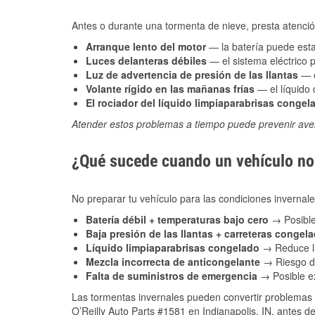
Antes o durante una tormenta de nieve, presta atención
Arranque lento del motor
— la batería puede estar
Luces delanteras débiles
— el sistema eléctrico 
Luz de advertencia de presión de las llantas
— e
Volante rígido en las mañanas frías
— el líquido d
El rociador del líquido limpiaparabrisas congel
Atender estos problemas a tiempo puede prevenir aver
¿Qué sucede cuando un vehículo no 
No preparar tu vehículo para las condiciones inverna
Batería débil + temperaturas bajo cero
→ Posible
Baja presión de las llantas + carreteras congel
Líquido limpiaparabrisas congelado
→ Reduce la
Mezcla incorrecta de anticongelante
→ Riesgo de
Falta de suministros de emergencia
→ Posible ex
Las tormentas invernales pueden convertir problemas 
O’Reilly Auto Parts #1581 en Indianapolis, IN, antes d