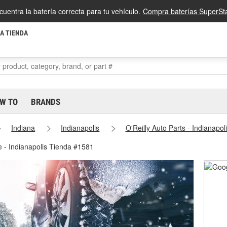
cuentra la batería correcta para tu vehículo.
Compra baterías SuperSta
LA TIENDA
W TO
BRANDS
Indiana
Indianapolis
O'Reilly Auto Parts - Indianapo
e - Indianapolis Tienda #1581