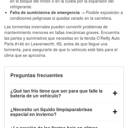
en el bloque del motor o en la culata por la expansión del
refrigerante.
Falta de suministros de emergencia
→ Posible exposición a
condiciones peligrosas si quedas varado en la carretera.
Las tormentas invernales pueden convertir problemas de
mantenimiento menores en fallas mecánicas graves. Encuentra
las partes y suministros que necesitas en la tienda O’Reilly Auto
Parts #146 en Leavenworth, KS, antes de que llegue una
tormenta, para asegurarte de que tu vehículo esté listo para el
clima que se aproxima.
Preguntas frecuentes
¿Qué tan frío tiene que ser para que falle la
batería de un vehículo?
La capacidad de la batería comienza a disminuir por
¿Necesito un líquido limpiaparabrisas
debajo de los 32 °F y puede perder hasta la mitad de
especial en invierno?
su potencia de arranque cerca de los 0 °F, lo que
Sí. El líquido limpiaparabrisas para invierno resiste
aumenta la probabilidad de que el vehículo no
¿La presión de las llantas baja en climas