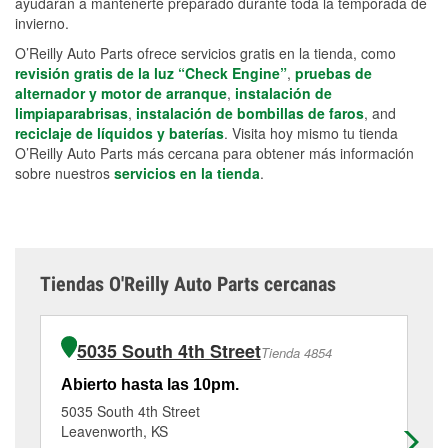
ayudarán a mantenerte preparado durante toda la temporada de
invierno.
O’Reilly Auto Parts ofrece servicios gratis en la tienda, como
revisión gratis de la luz “Check Engine”
,
pruebas de
alternador y motor de arranque
,
instalación de
limpiaparabrisas
,
instalación de bombillas de faros
, and
reciclaje de líquidos y baterías
. Visita hoy mismo tu tienda
O’Reilly Auto Parts más cercana para obtener más información
sobre nuestros
servicios en la tienda
.
Tiendas O'Reilly Auto Parts cercanas
5035 South 4th Street
Tienda 4854
Abierto hasta las 10pm.
Ab
5035 South 4th Street
12
Leavenworth, KS
Pla