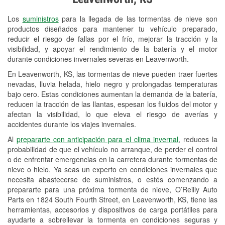
Revisión de la luz "Check Engine"
Los
suministros
para la llegada de las tormentas de nieve son
Reciclaje de baterías y aceite
productos diseñados para mantener tu vehículo preparado,
reducir el riesgo de fallas por el frío, mejorar la tracción y la
Instalación de bombillas de faros
visibilidad, y apoyar el rendimiento de la batería y el motor
Instalación de limpiaparabrisas
durante condiciones invernales severas en Leavenworth.
En Leavenworth, KS, las tormentas de nieve pueden traer fuertes
Programa de Préstamo de
nevadas, lluvia helada, hielo negro y prolongadas temperaturas
Herramientas
bajo cero. Estas condiciones aumentan la demanda de la batería,
reducen la tracción de las llantas, espesan los fluidos del motor y
Mezcla de pinturas
afectan la visibilidad, lo que eleva el riesgo de averías y
accidentes durante los viajes invernales.
Rectificación de tambores y discos de
Al
prepararte con anticipación para el clima invernal
, reduces la
freno
probabilidad de que el vehículo no arranque, de perder el control
o de enfrentar emergencias en la carretera durante tormentas de
Mangueras hidráulicas a la medida
nieve o hielo. Ya seas un experto en condiciones invernales que
necesita abastecerse de suministros, o estés comenzando a
Snowstorm Supplies
prepararte para una próxima tormenta de nieve, O’Reilly Auto
Parts en 1824 South Fourth Street, en Leavenworth, KS, tiene las
Tornado Supplies
herramientas, accesorios y dispositivos de carga portátiles para
Conoce más
ayudarte a sobrellevar la tormenta en condiciones seguras y