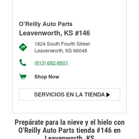
O'Reilly Auto Parts
Leavenworth, KS #146
1824 South Fourth Street
Leavenworth, KS 66048
(913) 682-8601
Shop Now
SERVICIOS EN LA TIENDA
Prueba de batería
Prueba de alternadores y
Prepárate para la nieve y el hielo con
arrancadores
O’Reilly Auto Parts tienda #146 en
Leavenworth, KS