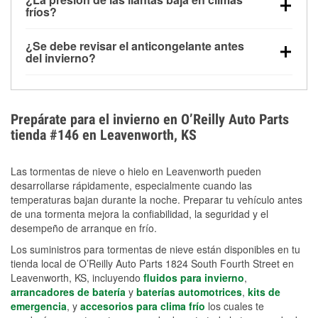
la congelación y ayuda a disolver la sal y la nieve
arranque.
fríos?
derretida en la carretera para mejorar la visibilidad.
Sí. La presión de las llantas normalmente disminuye
¿Se debe revisar el anticongelante antes
alrededor de 1 PSI por cada 10 °F que baja la
del invierno?
temperatura. Puedes obtener más información sobre
Sí. Una mezcla adecuada del anticongelante protege
la baja presión en invierno en nuestro artículo.
el motor contra la congelación, las grietas internas y
el sobrecalentamiento en condiciones de frío
Prepárate para el invierno en O’Reilly Auto Parts
extremo. Aprende cómo comprobar la protección
tienda #146 en Leavenworth, KS
anticongelante en nuestra sección How-To.
Las tormentas de nieve o hielo en Leavenworth pueden
desarrollarse rápidamente, especialmente cuando las
temperaturas bajan durante la noche. Preparar tu vehículo antes
de una tormenta mejora la confiabilidad, la seguridad y el
desempeño de arranque en frío.
Los suministros para tormentas de nieve están disponibles en tu
tienda local de O’Reilly Auto Parts 1824 South Fourth Street en
Leavenworth, KS, incluyendo
fluidos para invierno
,
arrancadores de batería
y
baterías automotrices
,
kits de
emergencia
, y
accesorios para clima frío
los cuales te