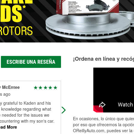
Más información acerca del servicio de mangueras hidráulic
¡Ordena en línea y recóg
ESCRIBE UNA RESEÑA
y McEntee
Brett Simoes
s ago
3 months ago
y grateful to Kaden and his
I went to O'Reilly's to initially test m
f knowledge regarding what
car battery. And unbeknownst to me
e needed for the issues we
was not only my battery but it was
En ocasiones, lo único que quier
ountering with my son's car.
starter as well. Miranda an
...
Read
por eso que ofrecemos la opción
ad More
More
OReillyAuto.com, puedes ver la 