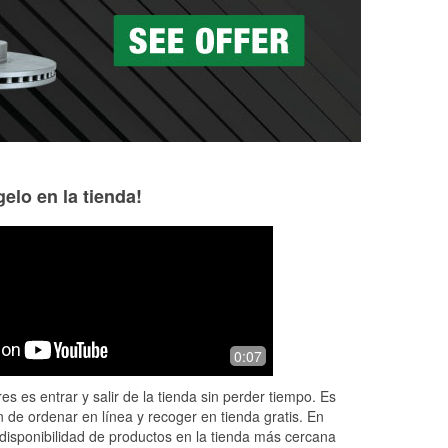
as a la medida en tu tienda local
elo en la tienda!
Tod Rose
cave rider
6 months ago
6 months ago
y
Auto parts
Very knowledgeabl
0:07
 it
prices.Great locat
 my
to work in
es es entrar y salir de la tienda sin perder tiempo. Es
 de ordenar en línea y recoger en tienda gratis. En
disponibilidad de productos en la tienda más cercana