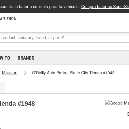
cuentra la batería correcta para tu vehículo.
Compra baterías SuperSta
LA TIENDA
W TO
BRANDS
Missouri
O'Reilly Auto Parts - Platte City Tienda #1948
 Tienda #1948