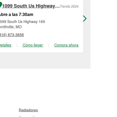
1099 South Us Highway 169
Tienda 2024
bre a las 7:30am
Abre a las
099 South Us Highway 169
7619 Nw Prai
mithville, MO
Kansas City,
816) 873-3658
(816) 584-26
etalles
|
Cómo llegar
|
Compra ahora
Detalles
|
Radiadores