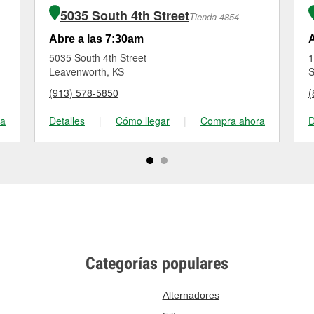
5035 South 4th Street
Tienda 4854
Abre a las 7:30am
A
5035 South 4th Street
1
Leavenworth, KS
S
(913) 578-5850
(
ra
Detalles
|
Cómo llegar
|
Compra ahora
D
Categorías populares
Alternadores