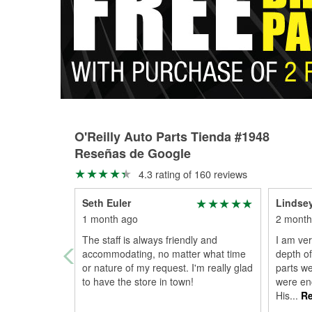
O'Reilly Auto Parts Tienda #1948
Reseñas de Google
4.3 rating of 160 reviews
Seth Euler
Lindse
1 month ago
2 month
The staff is always friendly and
I am ver
accommodating, no matter what time
depth o
or nature of my request. I'm really glad
parts w
to have the store in town!
were enc
His
...
Re