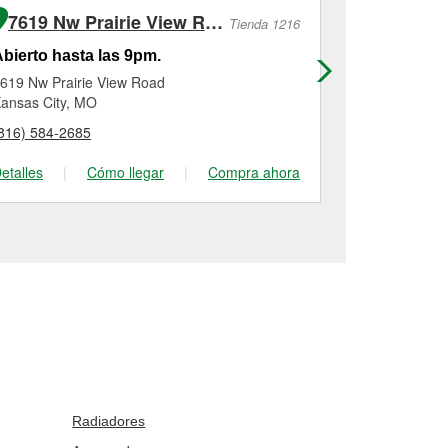
7619 Nw Prairie View Road
7905 St
Tienda 1216
bierto hasta las 9pm.
Abierto has
619 Nw Prairie View Road
7905 State A
ansas City, MO
Kansas City, 
816) 584-2685
(913) 299-04
etalles
|
Cómo llegar
|
Compra ahora
Detalles
|
Radiadores