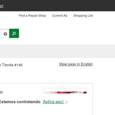
rt
Find a Repair Shop
Current Ad
Shopping List
View page in English
th Tienda #146
Estamos contratando
Aplica aquí