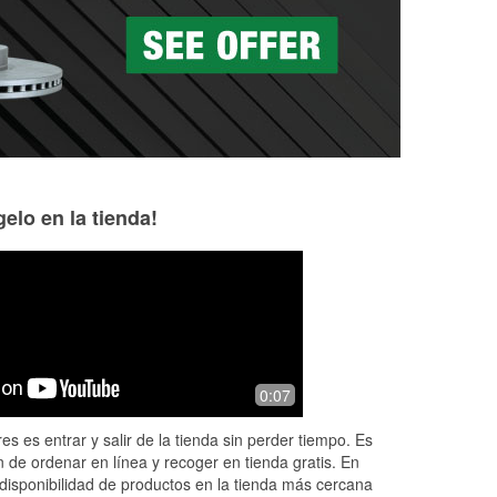
as a la medida en tu tienda local
elo en la tienda!
Sharon Scharff
Kristy Draxler
7 months ago
8 months ago
The young man checked my car's oil &
John was very hel
0:07
topped it off before I left to talk to my
out both of my hea
boss in Kansas City, Ks.
es es entrar y salir de la tienda sin perder tiempo. Es
 de ordenar en línea y recoger en tienda gratis. En
disponibilidad de productos en la tienda más cercana