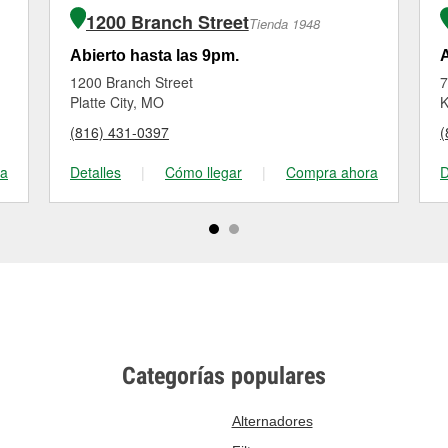
1200 Branch Street
Tienda 1948
Abierto hasta las 9pm.
A
1200 Branch Street
7
Platte City, MO
K
(816) 431-0397
(
ra
Detalles
|
Cómo llegar
|
Compra ahora
D
Categorías populares
Alternadores