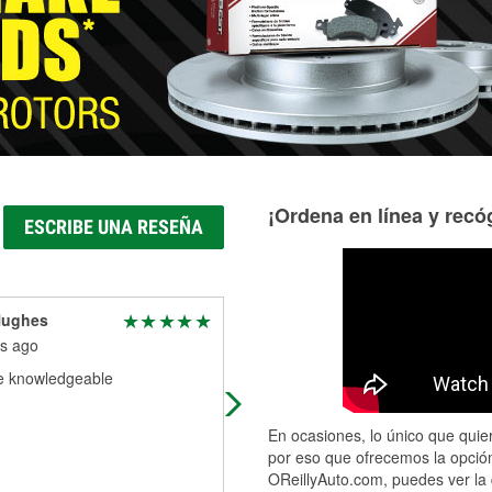
Más información acerca del servicio de mangueras hidráulic
¡Ordena en línea y recóg
ESCRIBE UNA RESEÑA
Hughes
Thomas Mori
s ago
6 months ago
e knowledgeable
Great place, fair prices and friendly
service.
En ocasiones, lo único que quier
por eso que ofrecemos la opción
OReillyAuto.com, puedes ver la 