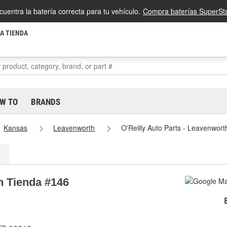
cuentra la batería correcta para tu vehículo.
Compra baterías SuperSta
LA TIENDA
W TO
BRANDS
Kansas
Leavenworth
O'Reilly Auto Parts - Leavenwor
h Tienda #146