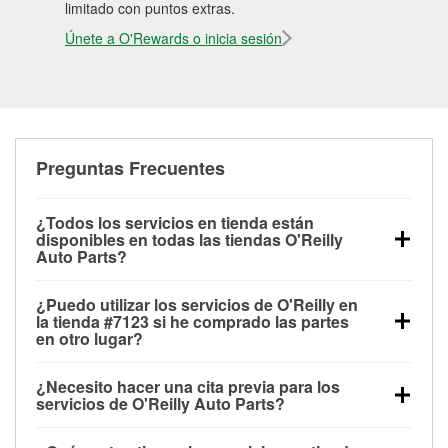
limitado con puntos extras.
Únete a O'Rewards o inicia sesión
Preguntas Frecuentes
¿Todos los servicios en tienda están
disponibles en todas las tiendas O'Reilly
Auto Parts?
Todos los servicios gratuitos de tienda, incluyendo
¿Puedo utilizar los servicios de O'Reilly en
las pruebas de batería, pruebas de alternador y
la tienda #7123 si he comprado las partes
motor de arranque, revisión de la luz “Check Engine”
en otro lugar?
con O'Reilly VeriScan® e instalación de
Puedes solicitar la mayoría de los servicios en tienda
limpiaparabrisas o bombillas, están disponibles en
¿Necesito hacer una cita previa para los
de O'Reilly Auto Parts que estén disponibles en la
todas las tiendas O'Reilly Auto Parts. La tienda
servicios de O'Reilly Auto Parts?
tienda #7123 de Wichita, KS aunque hayas
O'Reilly #7123 de Wichita, KS también ofrece
No es necesario agendar una cita para ninguno de
comprado las partes en otro sitio. Los servicios como
servicios especializados como:
reciclaje de baterías