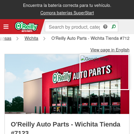
Encuentra la batería correcta para tu vehículo.
Recibe tu orden gratis al día siguiente o recógela en la tienda
Compra baterías SuperStart
ansas
Wichita
O'Reilly Auto Parts - Wichita Tienda #7123
View page in English
O'Reilly Auto Parts - Wichita Tienda
#7123