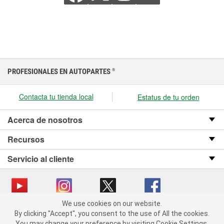
PROFESIONALES EN AUTOPARTES
®
Contacta tu tienda local
Estatus de tu orden
Acerca de nosotros
Recursos
Servicio al cliente
We use cookies on our website.
We use cookies on our website. By clicking "Accept", you consent
Copyright © 2008-2026 O’Reilly Auto Parts v OST_3.2.0.0.729 (3) cv1361
By clicking "Accept", you consent to the use of All the cookies.
to the use of All the cookies.
catalog_main
You may change your preference by visiting Cookie Settings.