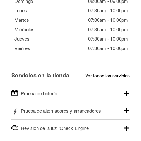
Domingo
08:00am
-
09:00pm
Lunes
07:30am
-
10:00pm
Martes
07:30am
-
10:00pm
Miércoles
07:30am
-
10:00pm
Jueves
07:30am
-
10:00pm
Viernes
07:30am
-
10:00pm
Servicios en la tienda
Ver todos los servicios
Prueba de batería
O'Reilly Auto Parts ofrece pruebas gratis de baterías para
Prueba de alternadores y arrancadores
autos, camionetas, SUVs, vehículos comerciales y
pesados, y para deportes motorizados. Las baterías
Tu tienda local O'Reilly Auto Parts puede probar gratis el
pueden probarse dentro o fuera del vehículo y cargarse en
Revisión de la luz "Check Engine"
motor de arranque o alternador. Lleva tu vehículo a tu
la tienda si es necesario. Si necesitas una batería nueva,
tienda más cercana para que prueben el sistema de carga
uno de nuestros profesionales te ayudará a encontrar la
Si tu luz "Check Engine" está encendida y estás cerca de