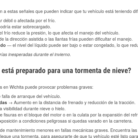
 a estas señales que pueden indicar que tu vehículo está teniendo difi
 débil o afectada por el frío.
podría estar sobrecargado.
l frío reduce la presión, lo que afecta el manejo del vehículo.
e la dirección asistida o las llantas frías pueden dificultar el manejo.
ado
— el nivel del líquido puede ser bajo o estar congelado, lo que reduc
ías inesperadas durante el invierno.
está preparado para una tormenta de nieve?
les en Wichita puede provocar problemas graves:
 falla de arranque del vehículo.
adas
→ Aumento en la distancia de frenado y reducción de la tracción.
 visibilidad durante nieve o hielo.
 fisuras en el bloque del motor o en la culata por la expansión del refr
posición a condiciones peligrosas si quedas varado en la carretera.
de mantenimiento menores en fallas mecánicas graves. Encuentra las p
llegue una tormenta, para asegurarte de que tu vehículo esté listo par