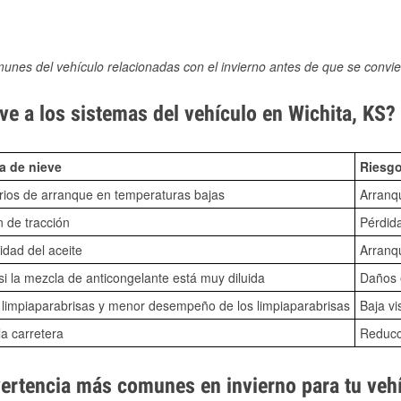
munes del vehículo relacionadas con el invierno antes de que se convie
e a los sistemas del vehículo en Wichita, KS?
a de nieve
Riesgo
ios de arranque en temperaturas bajas
Arranq
n de tracción
Pérdida
idad del aceite
Arranqu
i la mezcla de anticongelante está muy diluida
Daños e
o limpiaparabrisas y menor desempeño de los limpiaparabrisas
Baja vi
la carretera
Reducci
vertencia más comunes en invierno para tu veh