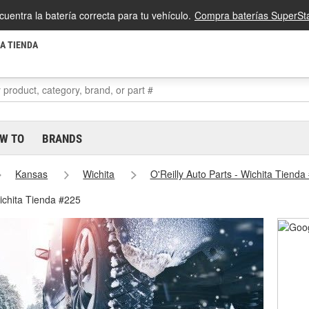
cuentra la batería correcta para tu vehículo.
Compra baterías SuperSta
LA TIENDA
W TO
BRANDS
Kansas
Wichita
O'Reilly Auto Parts - Wichita Tienda
ichita Tienda #225