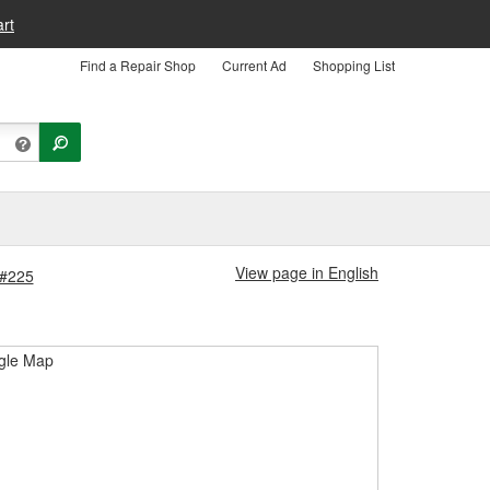
rt
Find a Repair Shop
Current Ad
Shopping List
View page in English
 #225