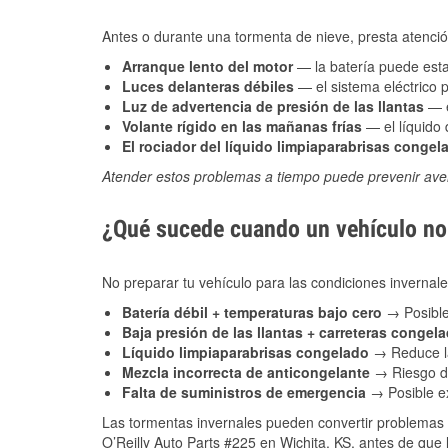
Antes o durante una tormenta de nieve, presta atención
Arranque lento del motor
— la batería puede estar
Luces delanteras débiles
— el sistema eléctrico 
Luz de advertencia de presión de las llantas
— e
Volante rígido en las mañanas frías
— el líquido d
El rociador del líquido limpiaparabrisas congel
Atender estos problemas a tiempo puede prevenir aver
¿Qué sucede cuando un vehículo no 
No preparar tu vehículo para las condiciones inverna
Batería débil + temperaturas bajo cero
→ Posible
Baja presión de las llantas + carreteras congel
Líquido limpiaparabrisas congelado
→ Reduce la
Mezcla incorrecta de anticongelante
→ Riesgo de
Falta de suministros de emergencia
→ Posible ex
Las tormentas invernales pueden convertir problemas 
O’Reilly Auto Parts #225 en Wichita, KS, antes de que 