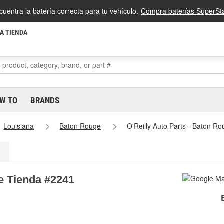
cuentra la batería correcta para tu vehículo.
Compra baterías SuperSta
LA TIENDA
W TO
BRANDS
Louisiana
Baton Rouge
O'Reilly Auto Parts - Baton R
ge Tienda #2241