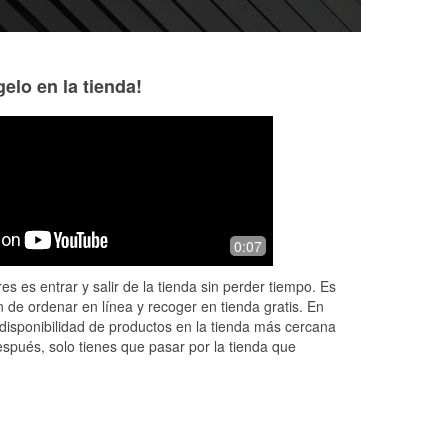
elo en la tienda!
okTenji
Vickie Rush
11 months ago
1 year ago
Absolutely amazing service, my
The employees he
0:07
battery died on me today, I called this
friendly and helpf
t
Orielly's store and Samantha did SO
in the flash.
es es entrar y salir de la tienda sin perder tiempo. Es
 the
much to help. Not only was she
 de ordenar en línea y recoger en tienda gratis. En
extreme
...
Read More
disponibilidad de productos en la tienda más cercana
espués, solo tienes que pasar por la tienda que