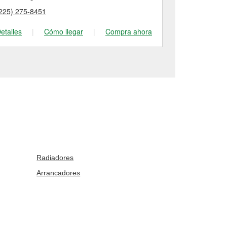
225) 275-8451
(225) 667-95
etalles
|
Cómo llegar
|
Compra ahora
Detalles
|
Radiadores
Arrancadores