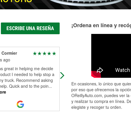
¡Ordena en línea y recóg
ESCRIBE UNA RESEÑA
 Cormier
Janie Daigle
s ago
9 months ago
s great in helping me decide
Zachariah is always helpful,
oduct I needed to help stop a
professional and generous. Really
 my truck. Recommend asking
down to earth and understands tha
En ocasiones, lo único que quier
help. Quick and to the poin
...
most people these days don't have
por eso que ofrecemos la opción
ore
extra fun
...
Read More
OReillyAuto.com, puedes ver la 
y realizar tu compra en línea. D
elegiste y recoger tu orden.