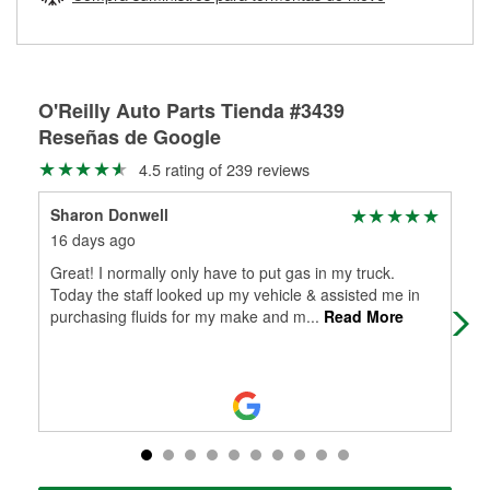
Más información sobre el Programa de Préstamo de
ser rectificados con seguridad. Si tus tambores o discos no
Herramientas de O'Reilly
pueden ser reutilizados, podemos ayudarte a encontrar las
partes de reemplazo correctas para tu reparación.
Rectificación de tambores y discos de freno
O'Reilly Auto Parts Tienda #3439
Reseñas de Google
4.5 rating of 239 reviews
Sharon Donwell
Kei
16 days ago
5 m
Great! I normally only have to put gas in my truck.
Staf
Today the staff looked up my vehicle & assisted me in
purchasing fluids for my make and m
...
Read More