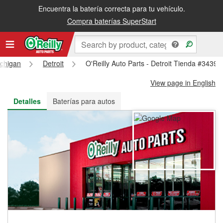
Encuentra la batería correcta para tu vehículo.
Recibe tu orden gratis al día siguiente o recógela en la tienda
Compra baterías SuperStart
chigan
Detroit
O'Reilly Auto Parts - Detroit Tienda #3439
View page in English
Detalles
Baterías para autos