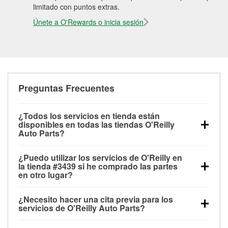
limitado con puntos extras.
Únete a O'Rewards o inicia sesión
Preguntas Frecuentes
¿Todos los servicios en tienda están
disponibles en todas las tiendas O'Reilly
Auto Parts?
Todos los servicios gratuitos de tienda, incluyendo
¿Puedo utilizar los servicios de O'Reilly en
las pruebas de batería, pruebas de alternador y
la tienda #3439 si he comprado las partes
motor de arranque, revisión de la luz “Check Engine”
en otro lugar?
con O'Reilly VeriScan® e instalación de
Puedes solicitar la mayoría de los servicios en tienda
limpiaparabrisas o bombillas, están disponibles en
¿Necesito hacer una cita previa para los
de O'Reilly Auto Parts que estén disponibles en la
todas las tiendas O'Reilly Auto Parts. La tienda
servicios de O'Reilly Auto Parts?
tienda #3439 de Detroit, MI aunque hayas comprado
O'Reilly #3439 de Detroit, MI también ofrece
No es necesario agendar una cita para ninguno de
las partes en otro sitio. Los servicios como pruebas