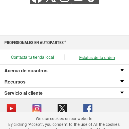
PROFESIONALES EN AUTOPARTES
®
Contacta tu tienda local
Estatus de tu orden
Acerca de nosotros
Recursos
Servicio al cliente
We use cookies on our website.
We use cookies on our website. By clicking "Accept", you consent
Copyright © 2008-2026 O’Reilly Auto Parts v OST_3.2.0.0.729 (3) cv1361
By clicking "Accept", you consent to the use of All the cookies.
to the use of All the cookies.
catalog_main