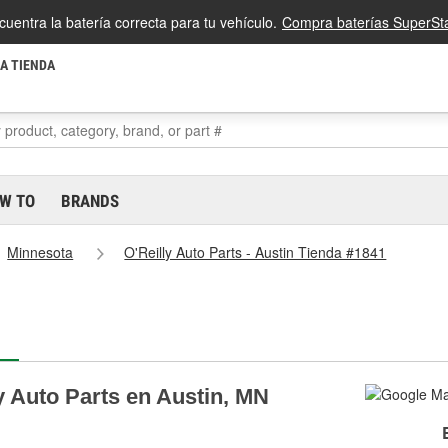
cuentra la batería correcta para tu vehículo.
Compra baterías SuperSta
LA TIENDA
W TO
BRANDS
Minnesota
O'Reilly Auto Parts - Austin Tienda #1841
y Auto Parts en Austin, MN