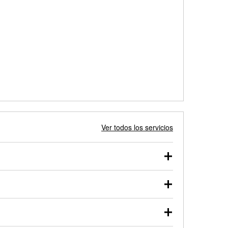
Ver todos los servicios
 autos, camionetas, SUVs, vehículos comerciales y
 probarse dentro o fuera del vehículo y cargarse en
uno de nuestros profesionales te ayudará a encontrar
otor de arranque o alternador. Lleva tu vehículo a tu
y arranque en el estacionamiento, o desmonta el
rueben.