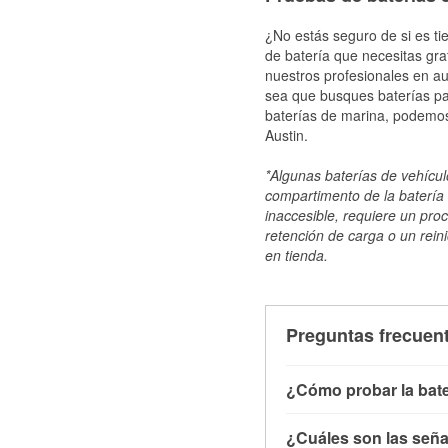
¿No estás seguro de si es ti
de batería que necesitas gra
nuestros profesionales en au
sea que busques baterías par
baterías de marina, podemos
Austin.
*Algunas baterías de vehículo
compartimento de la batería 
inaccesible, requiere un pro
retención de carga o un reini
en tienda.
Preguntas frecuent
¿Cómo probar la bate
Puedes probar la bater
¿Cuáles son las señal
con el vehículo apagado