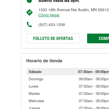
Abierto hasta las 9pm.
1303 18th Avenue Nw Austin, MN 55912
Cómo llegar
(507) 433-1308
FOLLETO DE OFERTAS
COMP
Horario de tienda
Sábado
07:30am
-
09:00p
Domingo
09:00am
-
08:00p
Lunes
07:30am
-
09:00p
Martes
07:30am
-
09:00p
Miércoles
07:30am
-
09:00p
Jueves
07:30am
-
09:00p