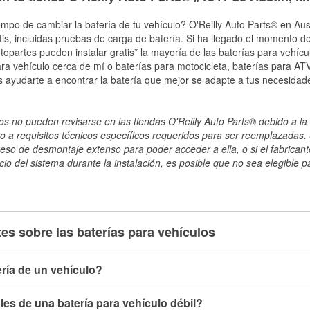
empo de cambiar la batería de tu vehículo? O'Reilly Auto Parts® en Aust
tis, incluidas pruebas de carga de batería. Si ha llegado el momento de
topartes pueden instalar gratis* la mayoría de las baterías para vehíc
a vehículo cerca de mí o baterías para motocicleta, baterías para ATV,
 ayudarte a encontrar la batería que mejor se adapte a tus necesidad
s no pueden revisarse en las tiendas O'Reilly Auto Parts® debido a la 
o a requisitos técnicos específicos requeridos para ser reemplazadas. S
ceso de desmontaje extenso para poder acceder a ella, o si el fabricant
cio del sistema durante la instalación, es posible que no sea elegible pa
es sobre las baterías para vehículos
ría de un vehículo?
ía de un vehículo de varias maneras. El método más rápido es ut
es de una batería para vehículo débil?
, conecta los cables a las terminales de la batería y verifica el 