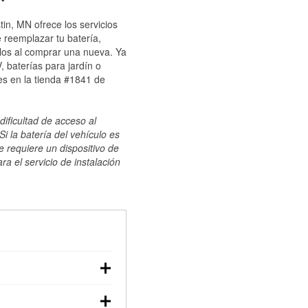
in, MN ofrece los servicios
 reemplazar tu batería,
ulos al comprar una nueva. Ya
 baterías para jardín o
es en la tienda #1841 de
dificultad de acceso al
i la batería del vehículo es
e requiere un dispositivo de
ra el servicio de instalación
ilizar un multímetro:
voltaje: una batería en