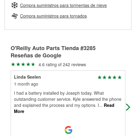
medirán tus tambores o discos para determinar si pueden
Compra suministros para tormentas de nieve
Más información sobre el Programa de Préstamo de
ser rectificados con seguridad. Si tus tambores o discos no
Herramientas de O'Reilly
pueden ser reutilizados, podemos ayudarte a encontrar las
Compra suministros para tornados
partes de reemplazo correctas para tu reparación.
Rectificación de tambores y discos de freno
O'Reilly Auto Parts Tienda #3285
Reseñas de Google
4.6 rating of 242 reviews
Linda Seelen
Kri
1 month ago
1 m
I had a battery installed by Joseph today. What
The
outstanding customer service. Kyle answered the phone
che
and explained the process and my options. I
...
Read
it'
More