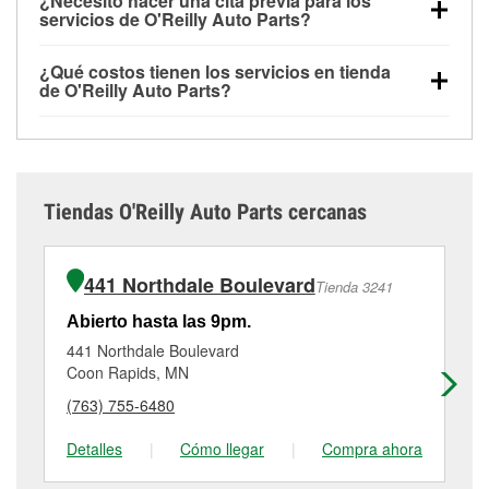
¿Necesito hacer una cita previa para los
de O'Reilly Auto Parts que estén disponibles en la
todas las tiendas O'Reilly Auto Parts. La tienda
servicios de O'Reilly Auto Parts?
tienda #3285 de Blaine, MN aunque hayas
O'Reilly #3285 de Blaine, MN también ofrece
No es necesario agendar una cita para ninguno de
comprado las partes en otro sitio. Los servicios como
servicios especializados como:
reciclaje de baterías
¿Qué costos tienen los servicios en tienda
los servicios ofrecidos en la tienda O'Reilly Auto
pruebas de batería y recarga, así como reciclaje de
y aceite, programa de préstamo de herramientas y
de O'Reilly Auto Parts?
Parts #3285, simplemente visita la tienda y pregunta
baterías y aceite usado, se ofrecen
rectificación de tambores y discos de freno.
Si el
Aunque muchos de los servicios de la tienda
a un profesional en autopartes por el servicio que
independientemente de si has comprado los
servicio que necesitas no está disponible en la
O'Reilly Auto Parts de Blaine, MN, como las pruebas
necesites. Dependiendo del número de clientes que
artículos en O'Reilly Auto Parts, o no. Sin embargo,
tienda #3285, consulta las
tiendas cercanas
para
de batería, pruebas de alternador y motor de
haya en la tienda o del servicio solicitado, es posible
ciertos servicios como la instalación de bombillas,
determinar cuáles cuentan con estos servicios.
arranque y la revisión de la luz “Check Engine” con
que tengas que esperar unos minutos, pero el
baterías o limpiaparabrisas requieren que las partes
Tiendas O'Reilly Auto Parts cercanas
O'Reilly VeriScan® son gratuitos en la tienda de
equipo de Blaine, MN está dedicado a prestar un
se compren en la tienda. Las compras también se
Blaine, MN otros servicios como la instalación de
excelente servicio al cliente y a ayudarte a volver a
pueden realizar en línea y solicitar los servicios de
limpiaparabrisas o la instalación de bombillas
la carretera cuanto antes.
instalación cuando se recoja la orden en la tienda
441 Northdale Boulevard
Tienda 3241
requieren la compra de las partes o productos
#3285 de Blaine. Para más detalles, contáctanos al
necesarios para completar el servicio. Los servicios
(763) 757-8421
o visítanos en 12200 Aberdeen
Abierto hasta las 9pm.
Ab
adicionales, como el rectificado de discos y
Street Ne, Blaine, MN.
441 Northdale Boulevard
15
tambores de freno, tienen un pequeño costo que
Coon Rapids, MN
Ha
puede variar según la tienda. Contacta o visita la
(763) 755-6480
(7
tienda #3285 para obtener más información.
Detalles
|
Cómo llegar
|
Compra ahora
De