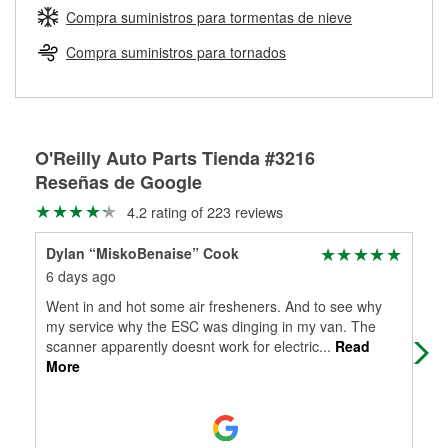
medirán tus tambores o discos para determinar si pueden
Compra suministros para tormentas de nieve
Más información sobre el Programa de Préstamo de
ser rectificados con seguridad. Si tus tambores o discos no
Herramientas de O'Reilly
pueden ser reutilizados, podemos ayudarte a encontrar las
Compra suministros para tornados
partes de reemplazo correctas para tu reparación.
Rectificación de tambores y discos de freno
O'Reilly Auto Parts Tienda #3216
Reseñas de Google
4.2 rating of 223 reviews
Dylan “MiskoBenaise” Cook
ang
6 days ago
16 
Went in and hot some air fresheners. And to see why
A h
my service why the ESC was dinging in my van. The
enc
scanner apparently doesnt work for electric
...
Read
get
More
G
...