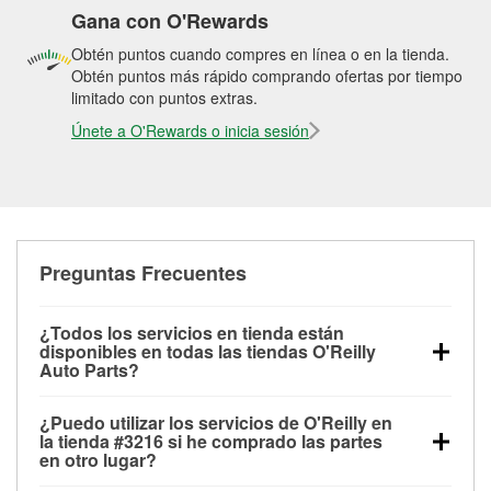
Gana con O'Rewards
Obtén puntos cuando compres en línea o en la tienda.
Obtén puntos más rápido comprando ofertas por tiempo
limitado con puntos extras.
Únete a O'Rewards o inicia sesión
Preguntas Frecuentes
¿Todos los servicios en tienda están
disponibles en todas las tiendas O'Reilly
Auto Parts?
Todos los servicios gratuitos de tienda, incluyendo
¿Puedo utilizar los servicios de O'Reilly en
las pruebas de batería, pruebas de alternador y
la tienda #3216 si he comprado las partes
motor de arranque, revisión de la luz “Check Engine”
en otro lugar?
con O'Reilly VeriScan® e instalación de