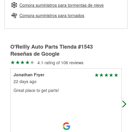
medirán tus tambores o discos para determinar si pueden
Compra suministros para tormentas de nieve
Más información sobre el Programa de Préstamo de
ser rectificados con seguridad. Si tus tambores o discos no
Herramientas de O'Reilly
pueden ser reutilizados, podemos ayudarte a encontrar las
Compra suministros para tornados
partes de reemplazo correctas para tu reparación.
Rectificación de tambores y discos de freno
O'Reilly Auto Parts Tienda #1543
Reseñas de Google
4.1 rating of 106 reviews
Jonathan Fryer
Ma
22 days ago
8 m
Great place to get parts!
Cod
out
ins