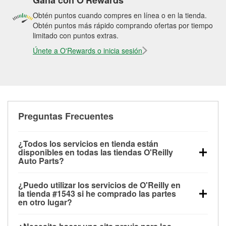
Gana con O'Rewards
Obtén puntos cuando compres en línea o en la tienda.
Obtén puntos más rápido comprando ofertas por tiempo
limitado con puntos extras.
Únete a O'Rewards o inicia sesión
Preguntas Frecuentes
¿Todos los servicios en tienda están
disponibles en todas las tiendas O'Reilly
Auto Parts?
Todos los servicios gratuitos de tienda, incluyendo
¿Puedo utilizar los servicios de O'Reilly en
las pruebas de batería, pruebas de alternador y
la tienda #1543 si he comprado las partes
motor de arranque, revisión de la luz “Check Engine”
en otro lugar?
con O'Reilly VeriScan® e instalación de
Puedes solicitar la mayoría de los servicios en tienda
limpiaparabrisas o bombillas, están disponibles en