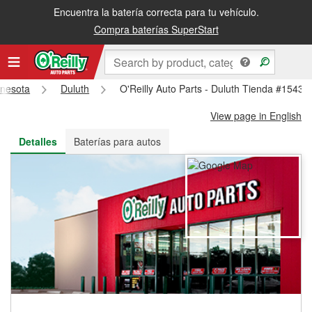
Encuentra la batería correcta para tu vehículo.
Recibe tu orden gratis al día siguiente o recógela en la tienda
Compra baterías SuperStart
nesota
Duluth
O'Reilly Auto Parts - Duluth Tienda #1543
View page in English
Detalles
Baterías para autos