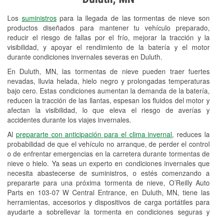
Revisión de la luz "Check Engine"
Los
suministros
para la llegada de las tormentas de nieve son
Reciclaje de baterías y aceite
productos diseñados para mantener tu vehículo preparado,
reducir el riesgo de fallas por el frío, mejorar la tracción y la
Instalación de bombillas de faros
visibilidad, y apoyar el rendimiento de la batería y el motor
Instalación de limpiaparabrisas
durante condiciones invernales severas en Duluth.
En Duluth, MN, las tormentas de nieve pueden traer fuertes
Programa de Préstamo de
nevadas, lluvia helada, hielo negro y prolongadas temperaturas
Herramientas
bajo cero. Estas condiciones aumentan la demanda de la batería,
reducen la tracción de las llantas, espesan los fluidos del motor y
Rectificación de tambores y discos de
afectan la visibilidad, lo que eleva el riesgo de averías y
freno
accidentes durante los viajes invernales.
Al
prepararte con anticipación para el clima invernal
, reduces la
Snowstorm Supplies
probabilidad de que el vehículo no arranque, de perder el control
o de enfrentar emergencias en la carretera durante tormentas de
Tornado Supplies
nieve o hielo. Ya seas un experto en condiciones invernales que
Conoce más
necesita abastecerse de suministros, o estés comenzando a
prepararte para una próxima tormenta de nieve, O’Reilly Auto
Parts en 103-07 W Central Entrance, en Duluth, MN, tiene las
herramientas, accesorios y dispositivos de carga portátiles para
ayudarte a sobrellevar la tormenta en condiciones seguras y