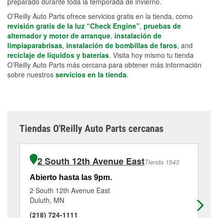
preparado durante toda la temporada de invierno.
O’Reilly Auto Parts ofrece servicios gratis en la tienda, como
revisión gratis de la luz “Check Engine”
,
pruebas de
alternador y motor de arranque
,
instalación de
limpiaparabrisas
,
instalación de bombillas de faros
, and
reciclaje de líquidos y baterías
. Visita hoy mismo tu tienda
O’Reilly Auto Parts más cercana para obtener más información
sobre nuestros
servicios en la tienda
.
Tiendas O'Reilly Auto Parts cercanas
2 South 12th Avenue East
Tienda 1543
Abierto hasta las 9pm.
Ab
2 South 12th Avenue East
53
Duluth, MN
Du
(218) 724-1111
(2