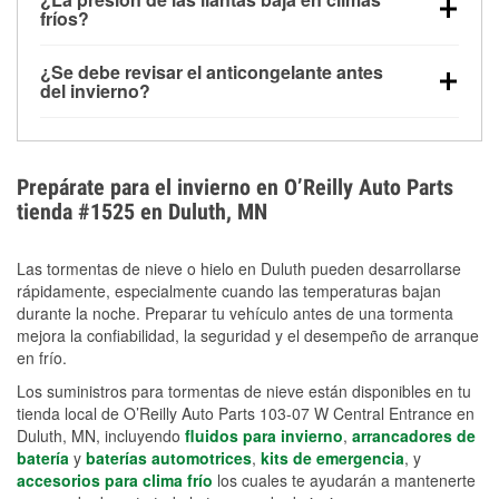
la congelación y ayuda a disolver la sal y la nieve
arranque.
fríos?
derretida en la carretera para mejorar la visibilidad.
Sí. La presión de las llantas normalmente disminuye
¿Se debe revisar el anticongelante antes
alrededor de 1 PSI por cada 10 °F que baja la
del invierno?
temperatura. Puedes obtener más información sobre
Sí. Una mezcla adecuada del anticongelante protege
la baja presión en invierno en nuestro artículo.
el motor contra la congelación, las grietas internas y
el sobrecalentamiento en condiciones de frío
Prepárate para el invierno en O’Reilly Auto Parts
extremo. Aprende cómo comprobar la protección
tienda #1525 en Duluth, MN
anticongelante en nuestra sección How-To.
Las tormentas de nieve o hielo en Duluth pueden desarrollarse
rápidamente, especialmente cuando las temperaturas bajan
durante la noche. Preparar tu vehículo antes de una tormenta
mejora la confiabilidad, la seguridad y el desempeño de arranque
en frío.
Los suministros para tormentas de nieve están disponibles en tu
tienda local de O’Reilly Auto Parts 103-07 W Central Entrance en
Duluth, MN, incluyendo
fluidos para invierno
,
arrancadores de
batería
y
baterías automotrices
,
kits de emergencia
, y
accesorios para clima frío
los cuales te ayudarán a mantenerte