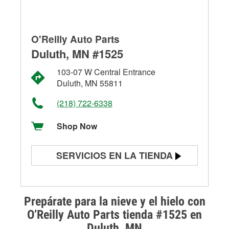
O'Reilly Auto Parts
Duluth, MN #1525
103-07 W Central Entrance
Duluth, MN 55811
(218) 722-6338
Shop Now
SERVICIOS EN LA TIENDA
Prueba de batería
Prueba de alternadores y
Prepárate para la nieve y el hielo con
arrancadores
O’Reilly Auto Parts tienda #1525 en
Duluth, MN