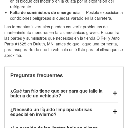
en el bloque del motor o en la culata por la expansión del
refrigerante.
Falta de suministros de emergencia
→ Posible exposición a
condiciones peligrosas si quedas varado en la carretera.
Las tormentas invernales pueden convertir problemas de
mantenimiento menores en fallas mecánicas graves. Encuentra
las partes y suministros que necesitas en la tienda O’Reilly Auto
Parts #1525 en Duluth, MN, antes de que llegue una tormenta,
para asegurarte de que tu vehículo esté listo para el clima que se
aproxima.
Preguntas frecuentes
¿Qué tan frío tiene que ser para que falle la
batería de un vehículo?
La capacidad de la batería comienza a disminuir por
¿Necesito un líquido limpiaparabrisas
debajo de los 32 °F y puede perder hasta la mitad de
especial en invierno?
su potencia de arranque cerca de los 0 °F, lo que
Sí. El líquido limpiaparabrisas para invierno resiste
aumenta la probabilidad de que el vehículo no
¿La presión de las llantas baja en climas