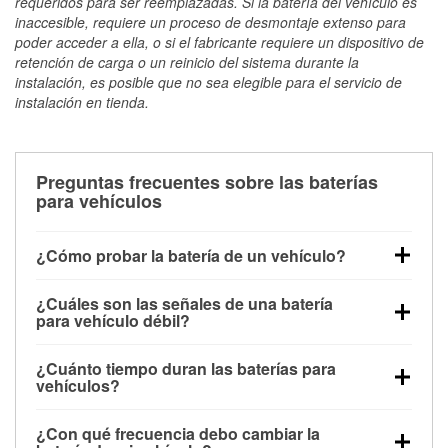
requeridos para ser reemplazadas. Si la batería del vehículo es
inaccesible, requiere un proceso de desmontaje extenso para
poder acceder a ella, o si el fabricante requiere un dispositivo de
retención de carga o un reinicio del sistema durante la
instalación, es posible que no sea elegible para el servicio de
instalación en tienda.
Preguntas frecuentes sobre las baterías
para vehículos
¿Cómo probar la batería de un vehículo?
Puedes probar la batería de un vehículo de varias
¿Cuáles son las señales de una batería
maneras. El método más rápido es utilizar un
para vehículo débil?
multímetro: con el vehículo apagado, conecta los
Una batería débil suele dar algunas señales de
cables a las terminales de la batería y verifica el
¿Cuánto tiempo duran las baterías para
advertencia. Un arranque lento del motor, faros
voltaje: una batería en buen estado y totalmente
vehículos?
tenues, chasquidos al girar la llave o luces de
cargada debería indicar unos 12.6 voltios. Es
La mayoría de las baterías para vehículos duran
advertencia en el tablero pueden ser indicaciones de
importante saber que las baterías descargadas a
¿Con qué frecuencia debo cambiar la
entre 3 y 5 años. La duración exacta depende de los
que la batería tiene una potencia de carga débil.
veces pueden mostrar una carga completa, y un