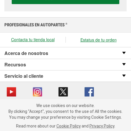
presupuesto.
PROFESIONALES EN AUTOPARTES
®
Contacta tu tienda local
Estatus de tu orden
Acerca de nosotros
Recursos
Servicio al cliente
We use cookies on our website.
Copyright © 2008-2026 O’Reilly Auto Parts v OST_3.2.0.0.729 (3) cv1361
We use cookies on our website. By clicking "Accept", you consent
By clicking "Accept", you consent to the use of All the cookies.
catalog_main
to the use of All the cookies.
You may change your preference by visiting Cookie Settings.
You may change your preference by visiting Cookie Settings.
Política de privacidad
Ley de transparencia en las cadenas de suministro
Read more about our
Read more about our
Cookie Policy
Cookie Policy
and
and
Privacy Policy
Privacy Policy
.
.
de California