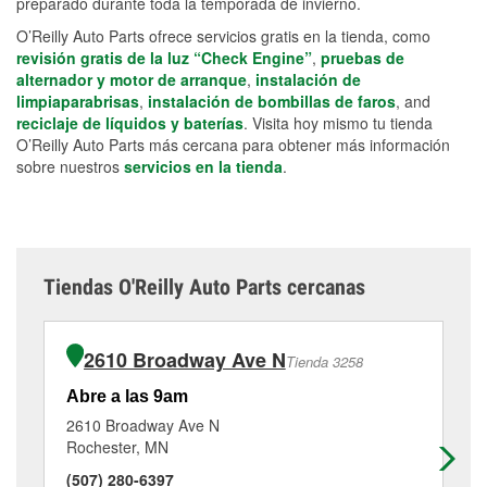
preparado durante toda la temporada de invierno.
O’Reilly Auto Parts ofrece servicios gratis en la tienda, como
revisión gratis de la luz “Check Engine”
,
pruebas de
alternador y motor de arranque
,
instalación de
limpiaparabrisas
,
instalación de bombillas de faros
, and
reciclaje de líquidos y baterías
. Visita hoy mismo tu tienda
O’Reilly Auto Parts más cercana para obtener más información
sobre nuestros
servicios en la tienda
.
Tiendas O'Reilly Auto Parts cercanas
2610 Broadway Ave N
Tienda 3258
Abre a las 9am
Ab
2610 Broadway Ave N
31
Rochester, MN
Ro
(507) 280-6397
(5