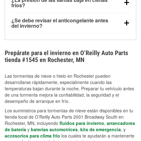
la congelación y ayuda a disolver la sal y la nieve
arranque.
fríos?
derretida en la carretera para mejorar la visibilidad.
Sí. La presión de las llantas normalmente disminuye
¿Se debe revisar el anticongelante antes
alrededor de 1 PSI por cada 10 °F que baja la
del invierno?
temperatura. Puedes obtener más información sobre
Sí. Una mezcla adecuada del anticongelante protege
la baja presión en invierno en nuestro artículo.
el motor contra la congelación, las grietas internas y
el sobrecalentamiento en condiciones de frío
Prepárate para el invierno en O’Reilly Auto Parts
extremo. Aprende cómo comprobar la protección
tienda #1545 en Rochester, MN
anticongelante en nuestra sección How-To.
Las tormentas de nieve o hielo en Rochester pueden
desarrollarse rápidamente, especialmente cuando las
temperaturas bajan durante la noche. Preparar tu vehículo antes
de una tormenta mejora la confiabilidad, la seguridad y el
desempeño de arranque en frío.
Los suministros para tormentas de nieve están disponibles en tu
tienda local de O’Reilly Auto Parts 2001 Broadway South en
Rochester, MN, incluyendo
fluidos para invierno
,
arrancadores
de batería
y
baterías automotrices
,
kits de emergencia
, y
accesorios para clima frío
los cuales te ayudarán a mantenerte