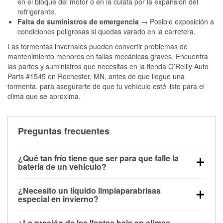
en el bloque del motor o en la culata por la expansión del
refrigerante.
Falta de suministros de emergencia
→ Posible exposición a
condiciones peligrosas si quedas varado en la carretera.
Las tormentas invernales pueden convertir problemas de
mantenimiento menores en fallas mecánicas graves. Encuentra
las partes y suministros que necesitas en la tienda O’Reilly Auto
Parts #1545 en Rochester, MN, antes de que llegue una
tormenta, para asegurarte de que tu vehículo esté listo para el
clima que se aproxima.
Preguntas frecuentes
¿Qué tan frío tiene que ser para que falle la
batería de un vehículo?
La capacidad de la batería comienza a disminuir por
¿Necesito un líquido limpiaparabrisas
debajo de los 32 °F y puede perder hasta la mitad de
especial en invierno?
su potencia de arranque cerca de los 0 °F, lo que
Sí. El líquido limpiaparabrisas para invierno resiste
aumenta la probabilidad de que el vehículo no
¿La presión de las llantas baja en climas