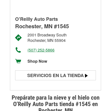
O'Reilly Auto Parts
Rochester, MN #1545
2001 Broadway South
Rochester, MN 55904
(507) 252-5866
Shop Now
SERVICIOS EN LA TIENDA
Prueba de batería
Prueba de alternadores y
Prepárate para la nieve y el hielo con
arrancadores
O’Reilly Auto Parts tienda #1545 en
Rochester, MN