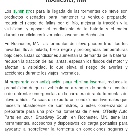
Revisión de la luz "Check Engine"
Los
suministros
para la llegada de las tormentas de nieve son
Reciclaje de baterías y aceite
productos diseñados para mantener tu vehículo preparado,
reducir el riesgo de fallas por el frío, mejorar la tracción y la
Instalación de bombillas de faros
visibilidad, y apoyar el rendimiento de la batería y el motor
Instalación de limpiaparabrisas
durante condiciones invernales severas en Rochester.
En Rochester, MN, las tormentas de nieve pueden traer fuertes
Programa de Préstamo de
nevadas, lluvia helada, hielo negro y prolongadas temperaturas
Herramientas
bajo cero. Estas condiciones aumentan la demanda de la batería,
reducen la tracción de las llantas, espesan los fluidos del motor y
Rectificación de tambores y discos de
afectan la visibilidad, lo que eleva el riesgo de averías y
freno
accidentes durante los viajes invernales.
Al
prepararte con anticipación para el clima invernal
, reduces la
Snowstorm Supplies
probabilidad de que el vehículo no arranque, de perder el control
o de enfrentar emergencias en la carretera durante tormentas de
Tornado Supplies
nieve o hielo. Ya seas un experto en condiciones invernales que
Conoce más
necesita abastecerse de suministros, o estés comenzando a
prepararte para una próxima tormenta de nieve, O’Reilly Auto
Parts en 2001 Broadway South, en Rochester, MN, tiene las
herramientas, accesorios y dispositivos de carga portátiles para
ayudarte a sobrellevar la tormenta en condiciones seguras y