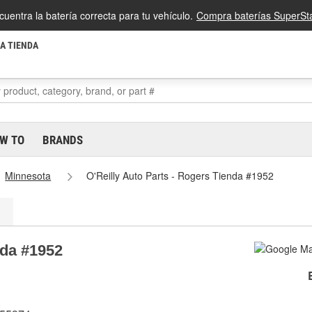
cuentra la batería correcta para tu vehículo.
Compra baterías SuperSta
LA TIENDA
W TO
BRANDS
Minnesota
O'Reilly Auto Parts - Rogers Tienda #1952
nda #1952