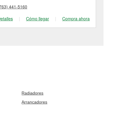
763) 441-5160
(763) 421-14
etalles
|
Cómo llegar
|
Compra ahora
Detalles
|
Radiadores
Arrancadores