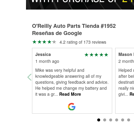
O'Reilly Auto Parts Tienda #1952
Reseñas de Google
4.2 rating of 173 reviews
Jessica
Mason 
1 month ago
2 month
Mike was very helpful and
Helped u
knowledgeable answering all of my
after be
questions, giving feedback and advice.
destinat
He helped me change my battery and
really n
it was a gr
...
Read More
givi
...
Re