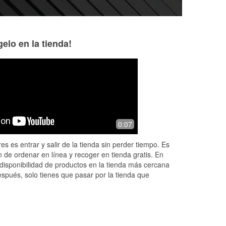
elo en la tienda!
Ronald Neston
Jay Johnson
4 months ago
4 months ago
Employees are always helpful.
I needed to get dri
0:07
change for one of 
wonderful parts, c
es es entrar y salir de la tienda sin perder tiempo. Es
store!
 de ordenar en línea y recoger en tienda gratis. En
disponibilidad de productos en la tienda más cercana
espués, solo tienes que pasar por la tienda que