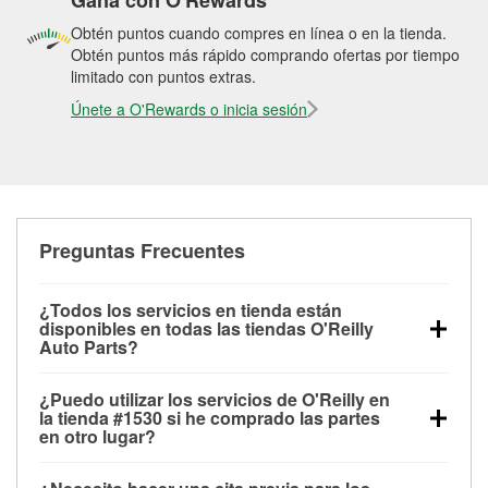
Gana con O'Rewards
Obtén puntos cuando compres en línea o en la tienda.
Obtén puntos más rápido comprando ofertas por tiempo
limitado con puntos extras.
Únete a O'Rewards o inicia sesión
Preguntas Frecuentes
¿Todos los servicios en tienda están
disponibles en todas las tiendas O'Reilly
Auto Parts?
Todos los servicios gratuitos de tienda, incluyendo
¿Puedo utilizar los servicios de O'Reilly en
las pruebas de batería, pruebas de alternador y
la tienda #1530 si he comprado las partes
motor de arranque, revisión de la luz “Check Engine”
en otro lugar?
con O'Reilly VeriScan® e instalación de
Puedes solicitar la mayoría de los servicios en tienda
limpiaparabrisas o bombillas, están disponibles en