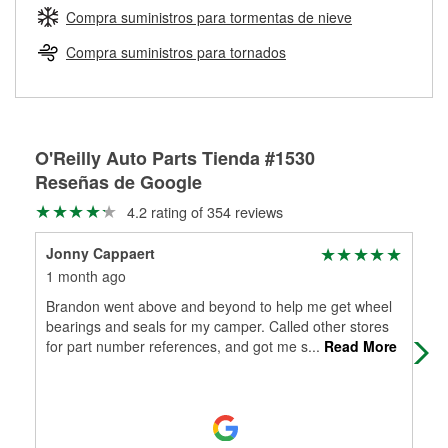
medirán tus tambores o discos para determinar si pueden
Compra suministros para tormentas de nieve
Más información sobre el Programa de Préstamo de
ser rectificados con seguridad. Si tus tambores o discos no
Herramientas de O'Reilly
pueden ser reutilizados, podemos ayudarte a encontrar las
Compra suministros para tornados
partes de reemplazo correctas para tu reparación.
Rectificación de tambores y discos de freno
O'Reilly Auto Parts Tienda #1530
Reseñas de Google
4.2 rating of 354 reviews
Jonny Cappaert
Bra
1 month ago
2 m
Brandon went above and beyond to help me get wheel
Can
bearings and seals for my camper. Called other stores
the
for part number references, and got me s
...
Read More
fin