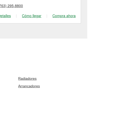
763) 295-8800
(763) 263-01
etalles
|
Cómo llegar
|
Compra ahora
Detalles
|
Radiadores
Arrancadores