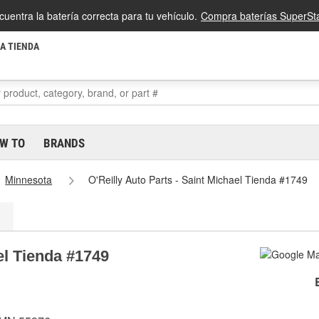
cuentra la batería correcta para tu vehículo.
Compra baterías SuperSta
LA TIENDA
W TO
BRANDS
Minnesota
O'Reilly Auto Parts - Saint Michael Tienda #1749
el Tienda #1749