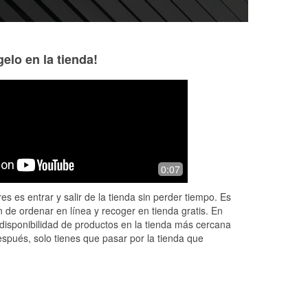
elo en la tienda!
mark johnson
Tony
10 months ago
11 months ago
 At
What makes this place cool is nice
Don’t go to AutoZo
0:07
helpful people. When I over look
ever did was rec
something that I don't get it's over
here to O’Reilly a
es es entrar y salir de la tienda sin perder tiempo. Es
there. These guys came right out of
asking if they coul
 de ordenar en línea y recoger en tienda gratis. En
the
...
Read More
Read More
disponibilidad de productos en la tienda más cercana
espués, solo tienes que pasar por la tienda que