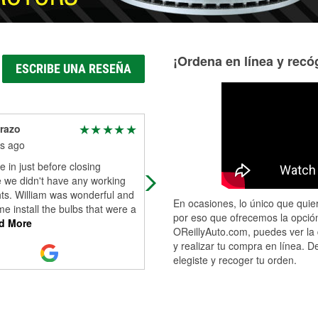
¡Ordena en línea y recóg
ESCRIBE UNA RESEÑA
razo
James LaFond
s ago
9 months ago
in just before closing
Have gotten lots of auto parts here.
 we didn't have any working
first the workers seem slow and
ts. William was wonderful and
unwilling to help, but they are nice
En ocasiones, lo único que quier
e install the bulbs that were a
people and have lot's of knowledge
por eso que ofrecemos la opción
d More
a
...
Read More
OReillyAuto.com, puedes ver la 
y realizar tu compra en línea. D
elegiste y recoger tu orden.