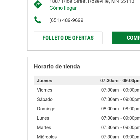
1887 Rice Street Roseville, MN 55113
Cómo llegar
(651) 489-9699
FOLLETO DE OFERTAS
COMP
Horario de tienda
Jueves
07:30am
-
09:00p
Viernes
07:30am
-
09:00p
Sábado
07:30am
-
09:00p
Domingo
08:00am
-
08:00p
Lunes
07:30am
-
09:00p
Martes
07:30am
-
09:00p
Miércoles
07:30am
-
09:00p