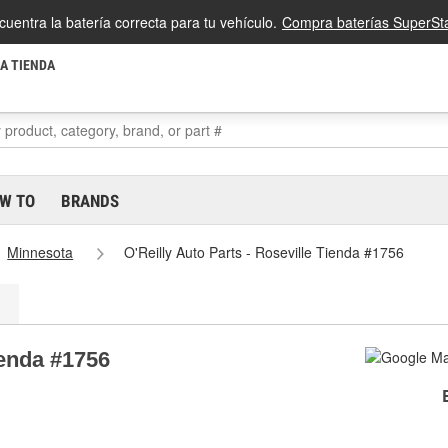
cuentra la batería correcta para tu vehículo.
Compra baterías SuperSta
LA TIENDA
W TO
BRANDS
Minnesota
O'Reilly Auto Parts - Roseville Tienda #1756
ienda #1756