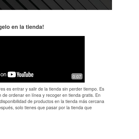
elo en la tienda!
Chue Lee
Linda Wolford
1 year ago
1 year ago
They
Have all the car parts u need.
I just returned fro
0:07
and
to see if I can ge
mine were very ru
es es entrar y salir de la tienda sin perder tiempo. Es
.
a wheelchair, I ne
 de ordenar en línea y recoger en tienda gratis. En
More
disponibilidad de productos en la tienda más cercana
espués, solo tienes que pasar por la tienda que