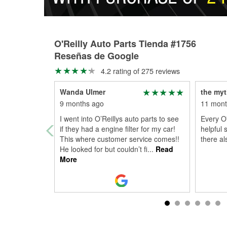
O'Reilly Auto Parts Tienda #1756
Reseñas de Google
4.2 rating of 275 reviews
Wanda Ulmer
the myt
9 months ago
11 mont
I went into O’Reillys auto parts to see
Every O'
if they had a engine filter for my car!
helpful 
This where customer service comes!!
there al
He looked for but couldn’t fi
...
Read
More