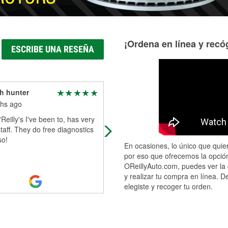
¡Ordena en línea y recóg
ESCRIBE UNA RESEÑA
h hunter
Patience Gisemba
hs ago
1 year ago
Reilly's I've been to, has very
Shoutout to Mateo and Anthony!! 
staff. They do free diagnostics
deserve a raise! They helped me 
so!
my sister out and they were super
En ocasiones, lo único que quier
nice. Outstanding customer service
por eso que ofrecemos la opción
As
...
Read More
OReillyAuto.com, puedes ver la 
y realizar tu compra en línea. D
elegiste y recoger tu orden.