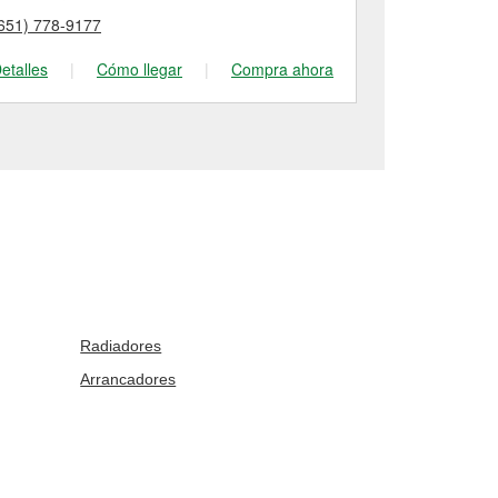
651) 778-9177
(651) 917-09
etalles
|
Cómo llegar
|
Compra ahora
Detalles
|
Radiadores
Arrancadores