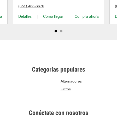
(651) 488-6676
(
ra
Detalles
|
Cómo llegar
|
Compra ahora
D
Categorías populares
Alternadores
Filtros
Conéctate con nosotros