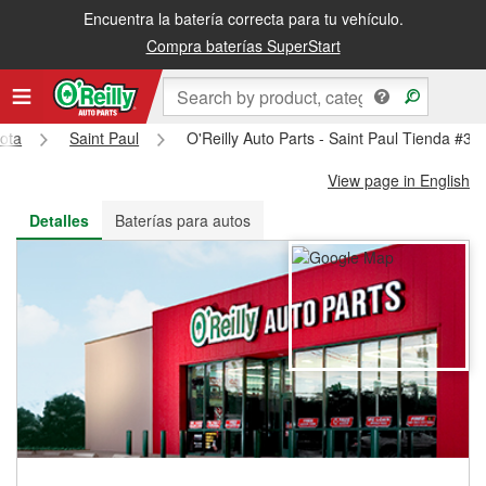
Encuentra la batería correcta para tu vehículo.
Recibe tu orden gratis al día siguiente o recógela en la tienda
Compra baterías SuperStart
ota
Saint Paul
O'Reilly Auto Parts - Saint Paul Tienda #32
View page in English
Detalles
Baterías para autos