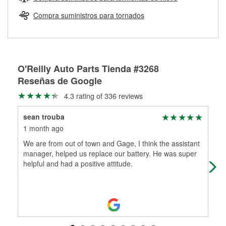
Más información sobre el Programa de Préstamo de
ser rectificados con seguridad. Si tus tambores o discos no
Herramientas de O'Reilly
pueden ser reutilizados, podemos ayudarte a encontrar las
Compra suministros para tornados
partes de reemplazo correctas para tu reparación.
Rectificación de tambores y discos de freno
O'Reilly Auto Parts Tienda #3268
Reseñas de Google
4.3 rating of 336 reviews
sean trouba
Chr
1 month ago
2 m
We are from out of town and Gage, I think the assistant
Hel
manager, helped us replace our battery. He was super
pos
helpful and had a positive attitude.
AT 