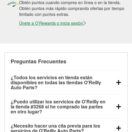
Obtén puntos cuando compres en línea o en la tienda.
Obtén puntos más rápido comprando ofertas por tiempo
limitado con puntos extras.
Únete a O'Rewards o inicia sesión
Preguntas Frecuentes
¿Todos los servicios en tienda están
disponibles en todas las tiendas O'Reilly
Auto Parts?
Todos los servicios gratuitos de tienda, incluyendo
¿Puedo utilizar los servicios de O'Reilly en
las pruebas de batería, pruebas de alternador y
la tienda #3268 si he comprado las partes
motor de arranque, revisión de la luz “Check Engine”
en otro lugar?
con O'Reilly VeriScan® e instalación de
Puedes solicitar la mayoría de los servicios en tienda
limpiaparabrisas o bombillas, están disponibles en
¿Necesito hacer una cita previa para los
de O'Reilly Auto Parts que estén disponibles en la
todas las tiendas O'Reilly Auto Parts. La tienda
servicios de O'Reilly Auto Parts?