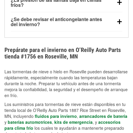
la congelación y ayuda a disolver la sal y la nieve
arranque.
fríos?
derretida en la carretera para mejorar la visibilidad.
Sí. La presión de las llantas normalmente disminuye
¿Se debe revisar el anticongelante antes
alrededor de 1 PSI por cada 10 °F que baja la
del invierno?
temperatura. Puedes obtener más información sobre
Sí. Una mezcla adecuada del anticongelante protege
la baja presión en invierno en nuestro artículo.
el motor contra la congelación, las grietas internas y
el sobrecalentamiento en condiciones de frío
Prepárate para el invierno en O’Reilly Auto Parts
extremo. Aprende cómo comprobar la protección
tienda #1756 en Roseville, MN
anticongelante en nuestra sección How-To.
Las tormentas de nieve o hielo en Roseville pueden desarrollarse
rápidamente, especialmente cuando las temperaturas bajan
durante la noche. Preparar tu vehículo antes de una tormenta
mejora la confiabilidad, la seguridad y el desempeño de arranque
en frío.
Los suministros para tormentas de nieve están disponibles en tu
tienda local de O’Reilly Auto Parts 1887 Rice Street en Roseville,
MN, incluyendo
fluidos para invierno
,
arrancadores de batería
y
baterías automotrices
,
kits de emergencia
, y
accesorios
para clima frío
los cuales te ayudarán a mantenerte preparado