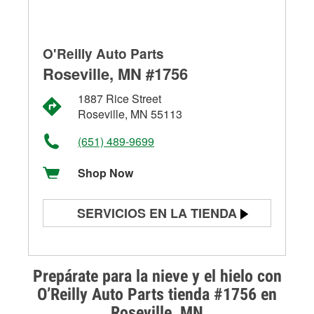
O'Reilly Auto Parts
Roseville, MN #1756
1887 Rice Street
Roseville, MN 55113
(651) 489-9699
Shop Now
SERVICIOS EN LA TIENDA
Prueba de batería
Prueba de alternadores y
Prepárate para la nieve y el hielo con
arrancadores
O’Reilly Auto Parts tienda #1756 en
Roseville, MN