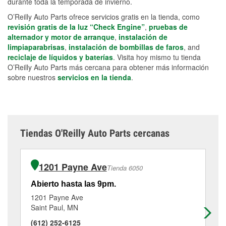
durante toda la temporada de invierno.
O’Reilly Auto Parts ofrece servicios gratis en la tienda, como
revisión gratis de la luz “Check Engine”
,
pruebas de
alternador y motor de arranque
,
instalación de
limpiaparabrisas
,
instalación de bombillas de faros
, and
reciclaje de líquidos y baterías
. Visita hoy mismo tu tienda
O’Reilly Auto Parts más cercana para obtener más información
sobre nuestros
servicios en la tienda
.
Tiendas O'Reilly Auto Parts cercanas
1201 Payne Ave
Tienda 6050
Abierto hasta las 9pm.
Ab
1201 Payne Ave
13
Saint Paul, MN
Sa
(612) 252-6125
(6