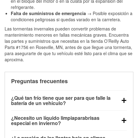
en el bloque del motor o en la culata por la expansión del
refrigerante.
Falta de suministros de emergencia
→ Posible exposición a
condiciones peligrosas si quedas varado en la carretera.
Las tormentas invernales pueden convertir problemas de
mantenimiento menores en fallas mecánicas graves. Encuentra
las partes y suministros que necesitas en la tienda O’Reilly Auto
Parts #1756 en Roseville, MN, antes de que llegue una tormenta,
para asegurarte de que tu vehículo esté listo para el clima que se
aproxima.
Preguntas frecuentes
¿Qué tan frío tiene que ser para que falle la
batería de un vehículo?
La capacidad de la batería comienza a disminuir por
¿Necesito un líquido limpiaparabrisas
debajo de los 32 °F y puede perder hasta la mitad de
especial en invierno?
su potencia de arranque cerca de los 0 °F, lo que
Sí. El líquido limpiaparabrisas para invierno resiste
aumenta la probabilidad de que el vehículo no
¿La presión de las llantas baja en climas