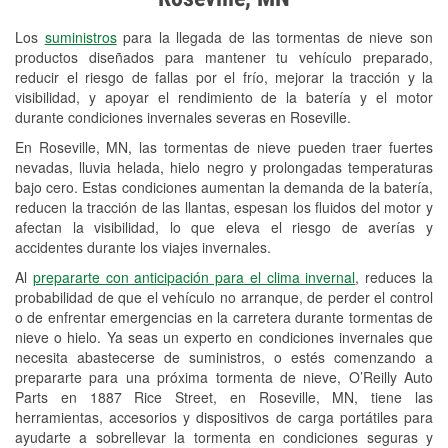
Revisión de la luz "Check Engine"
Los
suministros
para la llegada de las tormentas de nieve son
Reciclaje de baterías y aceite
productos diseñados para mantener tu vehículo preparado,
reducir el riesgo de fallas por el frío, mejorar la tracción y la
Instalación de bombillas de faros
visibilidad, y apoyar el rendimiento de la batería y el motor
Instalación de limpiaparabrisas
durante condiciones invernales severas en Roseville.
En Roseville, MN, las tormentas de nieve pueden traer fuertes
Programa de Préstamo de
nevadas, lluvia helada, hielo negro y prolongadas temperaturas
Herramientas
bajo cero. Estas condiciones aumentan la demanda de la batería,
reducen la tracción de las llantas, espesan los fluidos del motor y
Rectificación de tambores y discos de
afectan la visibilidad, lo que eleva el riesgo de averías y
freno
accidentes durante los viajes invernales.
Al
prepararte con anticipación para el clima invernal
, reduces la
Snowstorm Supplies
probabilidad de que el vehículo no arranque, de perder el control
o de enfrentar emergencias en la carretera durante tormentas de
Tornado Supplies
nieve o hielo. Ya seas un experto en condiciones invernales que
Conoce más
necesita abastecerse de suministros, o estés comenzando a
prepararte para una próxima tormenta de nieve, O’Reilly Auto
Parts en 1887 Rice Street, en Roseville, MN, tiene las
herramientas, accesorios y dispositivos de carga portátiles para
ayudarte a sobrellevar la tormenta en condiciones seguras y