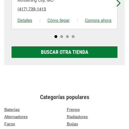
Kimberling City, MO
Br
puede variar según la tienda. Contacta o visita la
detalles, contáctanos al
(417) 272-3101
o visítanos
(417) 739-1413
(4
tienda #145 para obtener más información.
en 18272 Mo-13 Bus, Branson West, MO.
Detalles
|
Cómo llegar
|
Compra ahora
De
BUSCAR OTRA TIENDA
Categorías populares
Baterías
Frenos
Alternadores
Radiadores
Faros
Bujías