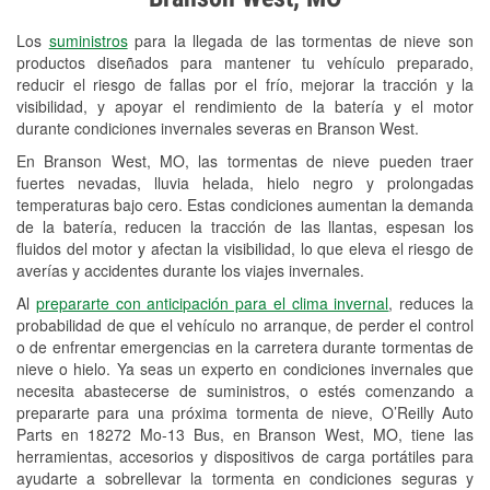
Revisión de la luz "Check Engine"
Los
suministros
para la llegada de las tormentas de nieve son
Reciclaje de baterías y aceite
productos diseñados para mantener tu vehículo preparado,
reducir el riesgo de fallas por el frío, mejorar la tracción y la
Instalación de bombillas de faros
visibilidad, y apoyar el rendimiento de la batería y el motor
Instalación de limpiaparabrisas
durante condiciones invernales severas en Branson West.
En Branson West, MO, las tormentas de nieve pueden traer
Programa de Préstamo de
fuertes nevadas, lluvia helada, hielo negro y prolongadas
Herramientas
temperaturas bajo cero. Estas condiciones aumentan la demanda
de la batería, reducen la tracción de las llantas, espesan los
Mezcla de pinturas
fluidos del motor y afectan la visibilidad, lo que eleva el riesgo de
averías y accidentes durante los viajes invernales.
Rectificación de tambores y discos de
Al
prepararte con anticipación para el clima invernal
, reduces la
freno
probabilidad de que el vehículo no arranque, de perder el control
o de enfrentar emergencias en la carretera durante tormentas de
Mangueras hidráulicas a la medida
nieve o hielo. Ya seas un experto en condiciones invernales que
necesita abastecerse de suministros, o estés comenzando a
Snowstorm Supplies
prepararte para una próxima tormenta de nieve, O’Reilly Auto
Parts en 18272 Mo-13 Bus, en Branson West, MO, tiene las
Tornado Supplies
herramientas, accesorios y dispositivos de carga portátiles para
Conoce más
ayudarte a sobrellevar la tormenta en condiciones seguras y