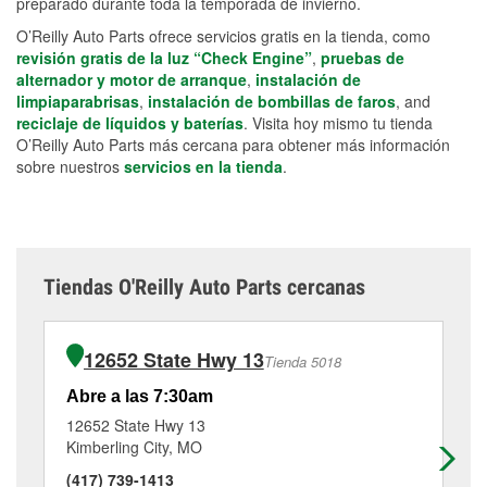
preparado durante toda la temporada de invierno.
O’Reilly Auto Parts ofrece servicios gratis en la tienda, como
revisión gratis de la luz “Check Engine”
,
pruebas de
alternador y motor de arranque
,
instalación de
limpiaparabrisas
,
instalación de bombillas de faros
, and
reciclaje de líquidos y baterías
. Visita hoy mismo tu tienda
O’Reilly Auto Parts más cercana para obtener más información
sobre nuestros
servicios en la tienda
.
Tiendas O'Reilly Auto Parts cercanas
12652 State Hwy 13
Tienda 5018
Abre a las 7:30am
Ab
12652 State Hwy 13
16
Kimberling City, MO
Br
(417) 739-1413
(4