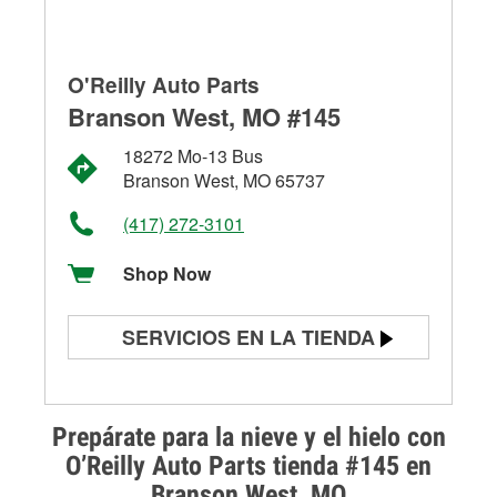
O'Reilly Auto Parts
Branson West, MO #145
18272 Mo-13 Bus
Branson West, MO 65737
(417) 272-3101
Shop Now
SERVICIOS EN LA TIENDA
Prueba de batería
Prueba de alternadores y
Prepárate para la nieve y el hielo con
arrancadores
O’Reilly Auto Parts tienda #145 en
Branson West, MO