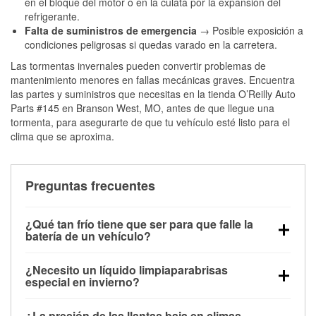
en el bloque del motor o en la culata por la expansión del
refrigerante.
Falta de suministros de emergencia
→ Posible exposición a
condiciones peligrosas si quedas varado en la carretera.
Las tormentas invernales pueden convertir problemas de
mantenimiento menores en fallas mecánicas graves. Encuentra
las partes y suministros que necesitas en la tienda O’Reilly Auto
Parts #145 en Branson West, MO, antes de que llegue una
tormenta, para asegurarte de que tu vehículo esté listo para el
clima que se aproxima.
Preguntas frecuentes
¿Qué tan frío tiene que ser para que falle la
batería de un vehículo?
La capacidad de la batería comienza a disminuir por
¿Necesito un líquido limpiaparabrisas
debajo de los 32 °F y puede perder hasta la mitad de
especial en invierno?
su potencia de arranque cerca de los 0 °F, lo que
Sí. El líquido limpiaparabrisas para invierno resiste
aumenta la probabilidad de que el vehículo no
¿La presión de las llantas baja en climas