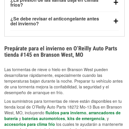
la congelación y ayuda a disolver la sal y la nieve
arranque.
fríos?
derretida en la carretera para mejorar la visibilidad.
Sí. La presión de las llantas normalmente disminuye
¿Se debe revisar el anticongelante antes
alrededor de 1 PSI por cada 10 °F que baja la
del invierno?
temperatura. Puedes obtener más información sobre
Sí. Una mezcla adecuada del anticongelante protege
la baja presión en invierno en nuestro artículo.
el motor contra la congelación, las grietas internas y
el sobrecalentamiento en condiciones de frío
Prepárate para el invierno en O’Reilly Auto Parts
extremo. Aprende cómo comprobar la protección
tienda #145 en Branson West, MO
anticongelante en nuestra sección How-To.
Las tormentas de nieve o hielo en Branson West pueden
desarrollarse rápidamente, especialmente cuando las
temperaturas bajan durante la noche. Preparar tu vehículo antes
de una tormenta mejora la confiabilidad, la seguridad y el
desempeño de arranque en frío.
Los suministros para tormentas de nieve están disponibles en tu
tienda local de O’Reilly Auto Parts 18272 Mo-13 Bus en Branson
West, MO, incluyendo
fluidos para invierno
,
arrancadores de
batería
y
baterías automotrices
,
kits de emergencia
, y
accesorios para clima frío
los cuales te ayudarán a mantenerte