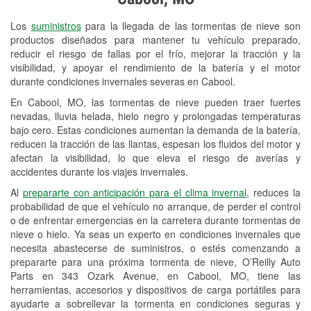
Revisión de la luz "Check Engine"
Los
suministros
para la llegada de las tormentas de nieve son
Reciclaje de baterías y aceite
productos diseñados para mantener tu vehículo preparado,
reducir el riesgo de fallas por el frío, mejorar la tracción y la
Instalación de bombillas de faros
visibilidad, y apoyar el rendimiento de la batería y el motor
Instalación de limpiaparabrisas
durante condiciones invernales severas en Cabool.
En Cabool, MO, las tormentas de nieve pueden traer fuertes
Programa de Préstamo de
nevadas, lluvia helada, hielo negro y prolongadas temperaturas
Herramientas
bajo cero. Estas condiciones aumentan la demanda de la batería,
reducen la tracción de las llantas, espesan los fluidos del motor y
Rectificación de tambores y discos de
afectan la visibilidad, lo que eleva el riesgo de averías y
freno
accidentes durante los viajes invernales.
Al
prepararte con anticipación para el clima invernal
, reduces la
Mangueras hidráulicas a la medida
probabilidad de que el vehículo no arranque, de perder el control
o de enfrentar emergencias en la carretera durante tormentas de
Snowstorm Supplies
nieve o hielo. Ya seas un experto en condiciones invernales que
necesita abastecerse de suministros, o estés comenzando a
Tornado Supplies
prepararte para una próxima tormenta de nieve, O’Reilly Auto
Conoce más
Parts en 343 Ozark Avenue, en Cabool, MO, tiene las
herramientas, accesorios y dispositivos de carga portátiles para
ayudarte a sobrellevar la tormenta en condiciones seguras y