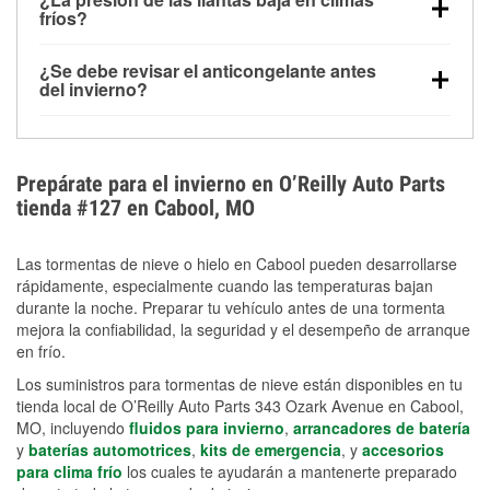
la congelación y ayuda a disolver la sal y la nieve
arranque.
fríos?
derretida en la carretera para mejorar la visibilidad.
Sí. La presión de las llantas normalmente disminuye
¿Se debe revisar el anticongelante antes
alrededor de 1 PSI por cada 10 °F que baja la
del invierno?
temperatura. Puedes obtener más información sobre
Sí. Una mezcla adecuada del anticongelante protege
la baja presión en invierno en nuestro artículo.
el motor contra la congelación, las grietas internas y
el sobrecalentamiento en condiciones de frío
Prepárate para el invierno en O’Reilly Auto Parts
extremo. Aprende cómo comprobar la protección
tienda #127 en Cabool, MO
anticongelante en nuestra sección How-To.
Las tormentas de nieve o hielo en Cabool pueden desarrollarse
rápidamente, especialmente cuando las temperaturas bajan
durante la noche. Preparar tu vehículo antes de una tormenta
mejora la confiabilidad, la seguridad y el desempeño de arranque
en frío.
Los suministros para tormentas de nieve están disponibles en tu
tienda local de O’Reilly Auto Parts 343 Ozark Avenue en Cabool,
MO, incluyendo
fluidos para invierno
,
arrancadores de batería
y
baterías automotrices
,
kits de emergencia
, y
accesorios
para clima frío
los cuales te ayudarán a mantenerte preparado