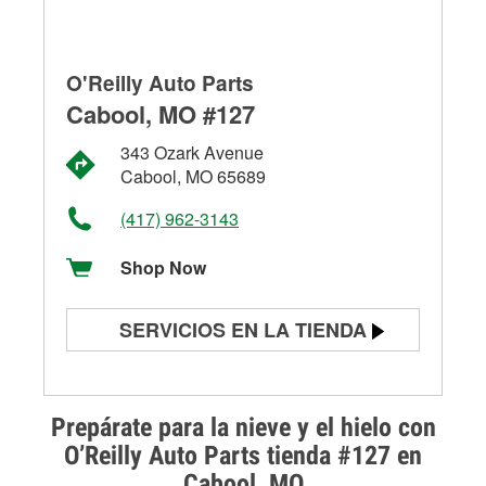
O'Reilly Auto Parts
Cabool, MO #127
343 Ozark Avenue
Cabool, MO 65689
(417) 962-3143
Shop Now
SERVICIOS EN LA TIENDA
Prueba de batería
Prueba de alternadores y
Prepárate para la nieve y el hielo con
arrancadores
O’Reilly Auto Parts tienda #127 en
Cabool, MO