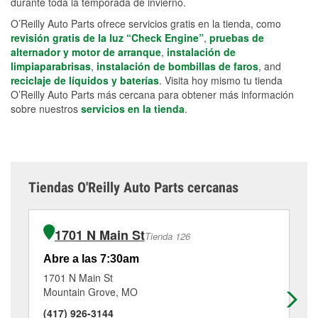
durante toda la temporada de invierno.
O’Reilly Auto Parts ofrece servicios gratis en la tienda, como
revisión gratis de la luz “Check Engine”
,
pruebas de
alternador y motor de arranque
,
instalación de
limpiaparabrisas
,
instalación de bombillas de faros
, and
reciclaje de líquidos y baterías
. Visita hoy mismo tu tienda
O’Reilly Auto Parts más cercana para obtener más información
sobre nuestros
servicios en la tienda
.
Tiendas O'Reilly Auto Parts cercanas
1701 N Main St
Tienda 126
Abre a las 7:30am
Ab
1701 N Main St
10
Mountain Grove, MO
Wi
(417) 926-3144
(4