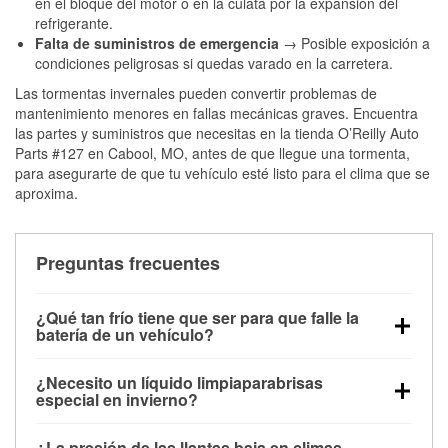
en el bloque del motor o en la culata por la expansión del
refrigerante.
Falta de suministros de emergencia
→ Posible exposición a
condiciones peligrosas si quedas varado en la carretera.
Las tormentas invernales pueden convertir problemas de
mantenimiento menores en fallas mecánicas graves. Encuentra
las partes y suministros que necesitas en la tienda O’Reilly Auto
Parts #127 en Cabool, MO, antes de que llegue una tormenta,
para asegurarte de que tu vehículo esté listo para el clima que se
aproxima.
Preguntas frecuentes
¿Qué tan frío tiene que ser para que falle la
batería de un vehículo?
La capacidad de la batería comienza a disminuir por
¿Necesito un líquido limpiaparabrisas
debajo de los 32 °F y puede perder hasta la mitad de
especial en invierno?
su potencia de arranque cerca de los 0 °F, lo que
Sí. El líquido limpiaparabrisas para invierno resiste
aumenta la probabilidad de que el vehículo no
¿La presión de las llantas baja en climas