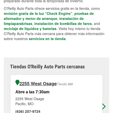
preparado durante toda la temporada de invierno.
O’Reilly Auto Parts ofrece servicios gratis en la tienda, como
revisión gratis de la luz “Check Engine”
,
pruebas de
alternador y motor de arranque
,
instalación de
limpiaparabrisas
,
instalación de bombillas de faros
, and
reciclaje de líquidos y baterías
. Visita hoy mismo tu tienda
O’Reilly Auto Parts más cercana para obtener más información
sobre nuestros
servicios en la tienda
.
Tiendas O'Reilly Auto Parts cercanas
2255 West Osage
Tienda 986
Abre a las 7:30am
Ab
2255 West Osage
1 
Pacific, MO
Ho
(636) 257-9724
(6