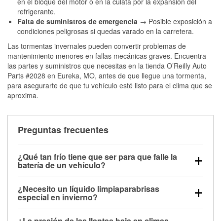
en el bloque del motor o en la culata por la expansión del
refrigerante.
Falta de suministros de emergencia
→ Posible exposición a
condiciones peligrosas si quedas varado en la carretera.
Las tormentas invernales pueden convertir problemas de
mantenimiento menores en fallas mecánicas graves. Encuentra
las partes y suministros que necesitas en la tienda O’Reilly Auto
Parts #2028 en Eureka, MO, antes de que llegue una tormenta,
para asegurarte de que tu vehículo esté listo para el clima que se
aproxima.
Preguntas frecuentes
¿Qué tan frío tiene que ser para que falle la
batería de un vehículo?
La capacidad de la batería comienza a disminuir por
¿Necesito un líquido limpiaparabrisas
debajo de los 32 °F y puede perder hasta la mitad de
especial en invierno?
su potencia de arranque cerca de los 0 °F, lo que
Sí. El líquido limpiaparabrisas para invierno resiste
aumenta la probabilidad de que el vehículo no
¿La presión de las llantas baja en climas