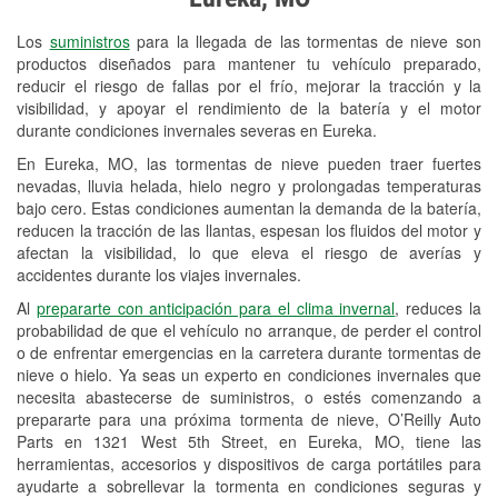
Revisión de la luz "Check Engine"
Los
suministros
para la llegada de las tormentas de nieve son
Reciclaje de baterías y aceite
productos diseñados para mantener tu vehículo preparado,
reducir el riesgo de fallas por el frío, mejorar la tracción y la
Instalación de bombillas de faros
visibilidad, y apoyar el rendimiento de la batería y el motor
Instalación de limpiaparabrisas
durante condiciones invernales severas en Eureka.
En Eureka, MO, las tormentas de nieve pueden traer fuertes
Programa de Préstamo de
nevadas, lluvia helada, hielo negro y prolongadas temperaturas
Herramientas
bajo cero. Estas condiciones aumentan la demanda de la batería,
reducen la tracción de las llantas, espesan los fluidos del motor y
Rectificación de tambores y discos de
afectan la visibilidad, lo que eleva el riesgo de averías y
freno
accidentes durante los viajes invernales.
Al
prepararte con anticipación para el clima invernal
, reduces la
Mangueras hidráulicas a la medida
probabilidad de que el vehículo no arranque, de perder el control
o de enfrentar emergencias en la carretera durante tormentas de
Snowstorm Supplies
nieve o hielo. Ya seas un experto en condiciones invernales que
necesita abastecerse de suministros, o estés comenzando a
Tornado Supplies
prepararte para una próxima tormenta de nieve, O’Reilly Auto
Conoce más
Parts en 1321 West 5th Street, en Eureka, MO, tiene las
herramientas, accesorios y dispositivos de carga portátiles para
ayudarte a sobrellevar la tormenta en condiciones seguras y