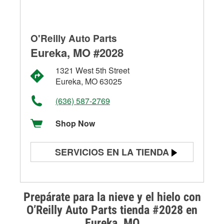
O'Reilly Auto Parts
Eureka, MO #2028
1321 West 5th Street
Eureka, MO 63025
(636) 587-2769
Shop Now
SERVICIOS EN LA TIENDA
Prueba de batería
Prueba de alternadores y
Prepárate para la nieve y el hielo con
arrancadores
O’Reilly Auto Parts tienda #2028 en
Eureka, MO