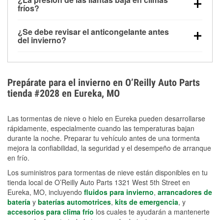
la congelación y ayuda a disolver la sal y la nieve
arranque.
fríos?
derretida en la carretera para mejorar la visibilidad.
Sí. La presión de las llantas normalmente disminuye
¿Se debe revisar el anticongelante antes
alrededor de 1 PSI por cada 10 °F que baja la
del invierno?
temperatura. Puedes obtener más información sobre
Sí. Una mezcla adecuada del anticongelante protege
la baja presión en invierno en nuestro artículo.
el motor contra la congelación, las grietas internas y
el sobrecalentamiento en condiciones de frío
Prepárate para el invierno en O’Reilly Auto Parts
extremo. Aprende cómo comprobar la protección
tienda #2028 en Eureka, MO
anticongelante en nuestra sección How-To.
Las tormentas de nieve o hielo en Eureka pueden desarrollarse
rápidamente, especialmente cuando las temperaturas bajan
durante la noche. Preparar tu vehículo antes de una tormenta
mejora la confiabilidad, la seguridad y el desempeño de arranque
en frío.
Los suministros para tormentas de nieve están disponibles en tu
tienda local de O’Reilly Auto Parts 1321 West 5th Street en
Eureka, MO, incluyendo
fluidos para invierno
,
arrancadores de
batería
y
baterías automotrices
,
kits de emergencia
, y
accesorios para clima frío
los cuales te ayudarán a mantenerte