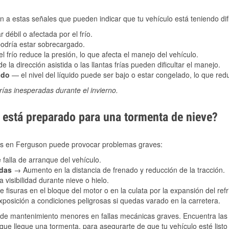
 a estas señales que pueden indicar que tu vehículo está teniendo difi
 débil o afectada por el frío.
podría estar sobrecargado.
l frío reduce la presión, lo que afecta el manejo del vehículo.
e la dirección asistida o las llantas frías pueden dificultar el manejo.
ado
— el nivel del líquido puede ser bajo o estar congelado, lo que reduc
ías inesperadas durante el invierno.
está preparado para una tormenta de nieve?
les en Ferguson puede provocar problemas graves:
 falla de arranque del vehículo.
adas
→ Aumento en la distancia de frenado y reducción de la tracción.
 visibilidad durante nieve o hielo.
 fisuras en el bloque del motor o en la culata por la expansión del refr
posición a condiciones peligrosas si quedas varado en la carretera.
de mantenimiento menores en fallas mecánicas graves. Encuentra las p
ue llegue una tormenta, para asegurarte de que tu vehículo esté listo