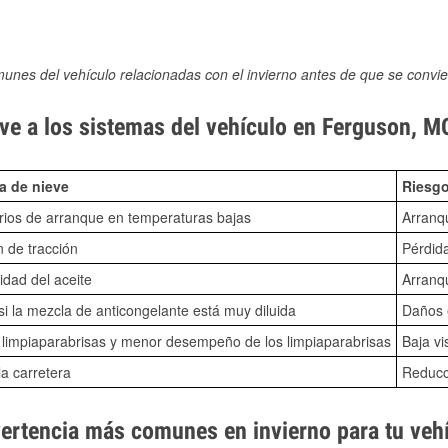
munes del vehículo relacionadas con el invierno antes de que se convie
ve a los sistemas del vehículo en Ferguson, M
a de nieve
Riesgo
ios de arranque en temperaturas bajas
Arranq
n de tracción
Pérdida
idad del aceite
Arranqu
i la mezcla de anticongelante está muy diluida
Daños e
o limpiaparabrisas y menor desempeño de los limpiaparabrisas
Baja vi
la carretera
Reducci
vertencia más comunes en invierno para tu veh