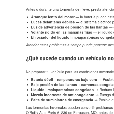
Antes o durante una tormenta de nieve, presta atención
Arranque lento del motor
— la batería puede estar
Luces delanteras débiles
— el sistema eléctrico 
Luz de advertencia de presión de las llantas
— e
Volante rígido en las mañanas frías
— el líquido d
El rociador del líquido limpiaparabrisas congel
Atender estos problemas a tiempo puede prevenir aver
¿Qué sucede cuando un vehículo no 
No preparar tu vehículo para las condiciones inverna
Batería débil + temperaturas bajo cero
→ Posible
Baja presión de las llantas + carreteras congel
Líquido limpiaparabrisas congelado
→ Reduce la
Mezcla incorrecta de anticongelante
→ Riesgo de
Falta de suministros de emergencia
→ Posible ex
Las tormentas invernales pueden convertir problemas 
O’Reilly Auto Parts #1239 en Ferguson, MO, antes de q