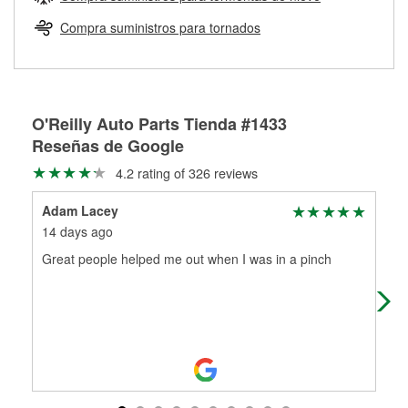
Más información sobre el Programa de Préstamo de
ser rectificados con seguridad. Si tus tambores o discos no
Herramientas de O'Reilly
pueden ser reutilizados, podemos ayudarte a encontrar las
Compra suministros para tornados
partes de reemplazo correctas para tu reparación.
Rectificación de tambores y discos de freno
O'Reilly Auto Parts Tienda #1433
Reseñas de Google
4.2 rating of 326 reviews
Adam Lacey
Jas
14 days ago
23 
Great people helped me out when I was in a pinch
Gre