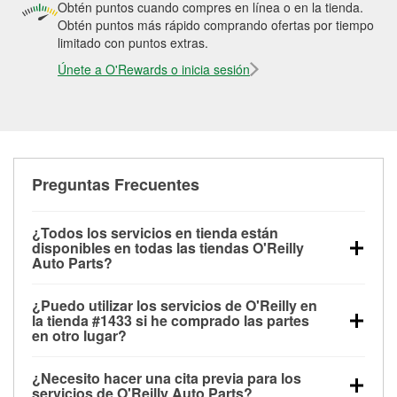
Obtén puntos cuando compres en línea o en la tienda.
Obtén puntos más rápido comprando ofertas por tiempo
limitado con puntos extras.
Únete a O'Rewards o inicia sesión
Preguntas Frecuentes
¿Todos los servicios en tienda están
disponibles en todas las tiendas O'Reilly
Auto Parts?
Todos los servicios gratuitos de tienda, incluyendo
¿Puedo utilizar los servicios de O'Reilly en
las pruebas de batería, pruebas de alternador y
la tienda #1433 si he comprado las partes
motor de arranque, revisión de la luz “Check Engine”
en otro lugar?
con O'Reilly VeriScan® e instalación de
Puedes solicitar la mayoría de los servicios en tienda
limpiaparabrisas o bombillas, están disponibles en
¿Necesito hacer una cita previa para los
de O'Reilly Auto Parts que estén disponibles en la
todas las tiendas O'Reilly Auto Parts. La tienda
servicios de O'Reilly Auto Parts?