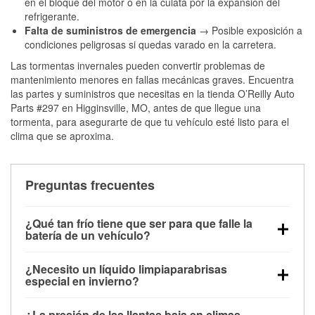
en el bloque del motor o en la culata por la expansión del
refrigerante.
Falta de suministros de emergencia
→ Posible exposición a
condiciones peligrosas si quedas varado en la carretera.
Las tormentas invernales pueden convertir problemas de
mantenimiento menores en fallas mecánicas graves. Encuentra
las partes y suministros que necesitas en la tienda O’Reilly Auto
Parts #297 en Higginsville, MO, antes de que llegue una
tormenta, para asegurarte de que tu vehículo esté listo para el
clima que se aproxima.
Preguntas frecuentes
¿Qué tan frío tiene que ser para que falle la
batería de un vehículo?
La capacidad de la batería comienza a disminuir por
¿Necesito un líquido limpiaparabrisas
debajo de los 32 °F y puede perder hasta la mitad de
especial en invierno?
su potencia de arranque cerca de los 0 °F, lo que
Sí. El líquido limpiaparabrisas para invierno resiste
aumenta la probabilidad de que el vehículo no
¿La presión de las llantas baja en climas