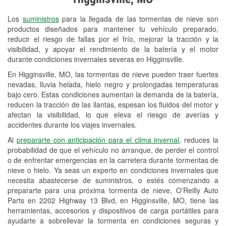
Revisión de la luz "Check Engine"
Los
suministros
para la llegada de las tormentas de nieve son
Reciclaje de baterías y aceite
productos diseñados para mantener tu vehículo preparado,
reducir el riesgo de fallas por el frío, mejorar la tracción y la
Instalación de bombillas de faros
visibilidad, y apoyar el rendimiento de la batería y el motor
Instalación de limpiaparabrisas
durante condiciones invernales severas en Higginsville.
En Higginsville, MO, las tormentas de nieve pueden traer fuertes
Programa de Préstamo de
nevadas, lluvia helada, hielo negro y prolongadas temperaturas
Herramientas
bajo cero. Estas condiciones aumentan la demanda de la batería,
reducen la tracción de las llantas, espesan los fluidos del motor y
Mezcla de pinturas
afectan la visibilidad, lo que eleva el riesgo de averías y
accidentes durante los viajes invernales.
Rectificación de tambores y discos de
Al
prepararte con anticipación para el clima invernal
, reduces la
freno
probabilidad de que el vehículo no arranque, de perder el control
o de enfrentar emergencias en la carretera durante tormentas de
Mangueras hidráulicas a la medida
nieve o hielo. Ya seas un experto en condiciones invernales que
necesita abastecerse de suministros, o estés comenzando a
Snowstorm Supplies
prepararte para una próxima tormenta de nieve, O’Reilly Auto
Parts en 2202 Highway 13 Blvd, en Higginsville, MO, tiene las
Tornado Supplies
herramientas, accesorios y dispositivos de carga portátiles para
Conoce más
ayudarte a sobrellevar la tormenta en condiciones seguras y