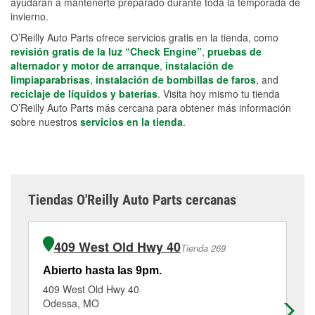
ayudarán a mantenerte preparado durante toda la temporada de
invierno.
O’Reilly Auto Parts ofrece servicios gratis en la tienda, como
revisión gratis de la luz “Check Engine”
,
pruebas de
alternador y motor de arranque
,
instalación de
limpiaparabrisas
,
instalación de bombillas de faros
, and
reciclaje de líquidos y baterías
. Visita hoy mismo tu tienda
O’Reilly Auto Parts más cercana para obtener más información
sobre nuestros
servicios en la tienda
.
Tiendas O'Reilly Auto Parts cercanas
409 West Old Hwy 40
Tienda 269
Abierto hasta las 9pm.
Ab
409 West Old Hwy 40
61
Odessa, MO
Ri