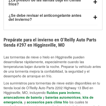
la congelación y ayuda a disolver la sal y la nieve
arranque.
fríos?
derretida en la carretera para mejorar la visibilidad.
Sí. La presión de las llantas normalmente disminuye
¿Se debe revisar el anticongelante antes
alrededor de 1 PSI por cada 10 °F que baja la
del invierno?
temperatura. Puedes obtener más información sobre
Sí. Una mezcla adecuada del anticongelante protege
la baja presión en invierno en nuestro artículo.
el motor contra la congelación, las grietas internas y
el sobrecalentamiento en condiciones de frío
Prepárate para el invierno en O’Reilly Auto Parts
extremo. Aprende cómo comprobar la protección
tienda #297 en Higginsville, MO
anticongelante en nuestra sección How-To.
Las tormentas de nieve o hielo en Higginsville pueden
desarrollarse rápidamente, especialmente cuando las
temperaturas bajan durante la noche. Preparar tu vehículo antes
de una tormenta mejora la confiabilidad, la seguridad y el
desempeño de arranque en frío.
Los suministros para tormentas de nieve están disponibles en tu
tienda local de O’Reilly Auto Parts 2202 Highway 13 Blvd en
Higginsville, MO, incluyendo
fluidos para invierno
,
arrancadores de batería
y
baterías automotrices
,
kits de
emergencia
, y
accesorios para clima frío
los cuales te