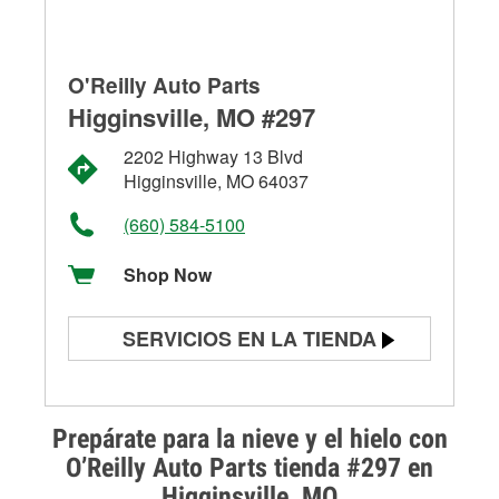
O'Reilly Auto Parts
Higginsville, MO #297
2202 Highway 13 Blvd
Higginsville, MO 64037
(660) 584-5100
Shop Now
SERVICIOS EN LA TIENDA
Prueba de batería
Prueba de alternadores y
Prepárate para la nieve y el hielo con
arrancadores
O’Reilly Auto Parts tienda #297 en
Higginsville, MO