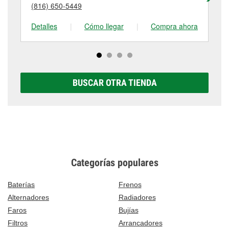
detalles, contáctanos al
(816) 776-3513
o visítanos
(816) 650-5449
(8
tienda #289 para obtener más información.
en 613 East South Street, Richmond, MO.
Detalles
|
Cómo llegar
|
Compra ahora
De
BUSCAR OTRA TIENDA
Categorías populares
Baterías
Frenos
Alternadores
Radiadores
Faros
Bujías
Filtros
Arrancadores