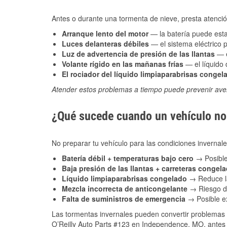
Antes o durante una tormenta de nieve, presta atención
Arranque lento del motor
— la batería puede estar
Luces delanteras débiles
— el sistema eléctrico 
Luz de advertencia de presión de las llantas
— e
Volante rígido en las mañanas frías
— el líquido d
El rociador del líquido limpiaparabrisas congel
Atender estos problemas a tiempo puede prevenir aver
¿Qué sucede cuando un vehículo no 
No preparar tu vehículo para las condiciones invern
Batería débil + temperaturas bajo cero
→ Posible
Baja presión de las llantas + carreteras congel
Líquido limpiaparabrisas congelado
→ Reduce la
Mezcla incorrecta de anticongelante
→ Riesgo de
Falta de suministros de emergencia
→ Posible ex
Las tormentas invernales pueden convertir problemas 
O’Reilly Auto Parts #123 en Independence, MO, antes d