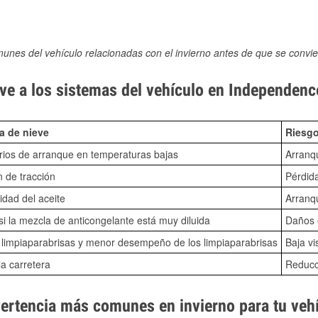
munes del vehículo relacionadas con el invierno antes de que se convie
ve a los sistemas del vehículo en Independen
a de nieve
Riesgo
ios de arranque en temperaturas bajas
Arranq
n de tracción
Pérdida
idad del aceite
Arranqu
i la mezcla de anticongelante está muy diluida
Daños e
o limpiaparabrisas y menor desempeño de los limpiaparabrisas
Baja vi
la carretera
Reducci
vertencia más comunes en invierno para tu veh