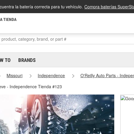
cuentra la batería correcta para tu vehículo.
Compra baterías SuperSta
LA TIENDA
W TO
BRANDS
Missouri
Independence
O'Reilly Auto Parts - Inde
ieve - Independence Tienda #123