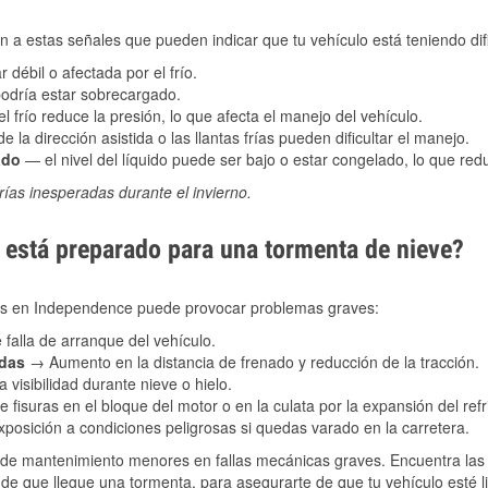
 a estas señales que pueden indicar que tu vehículo está teniendo difi
 débil o afectada por el frío.
podría estar sobrecargado.
l frío reduce la presión, lo que afecta el manejo del vehículo.
e la dirección asistida o las llantas frías pueden dificultar el manejo.
ado
— el nivel del líquido puede ser bajo o estar congelado, lo que reduc
ías inesperadas durante el invierno.
está preparado para una tormenta de nieve?
ales en Independence puede provocar problemas graves:
 falla de arranque del vehículo.
adas
→ Aumento en la distancia de frenado y reducción de la tracción.
 visibilidad durante nieve o hielo.
 fisuras en el bloque del motor o en la culata por la expansión del refr
posición a condiciones peligrosas si quedas varado en la carretera.
de mantenimiento menores en fallas mecánicas graves. Encuentra las p
e que llegue una tormenta, para asegurarte de que tu vehículo esté li