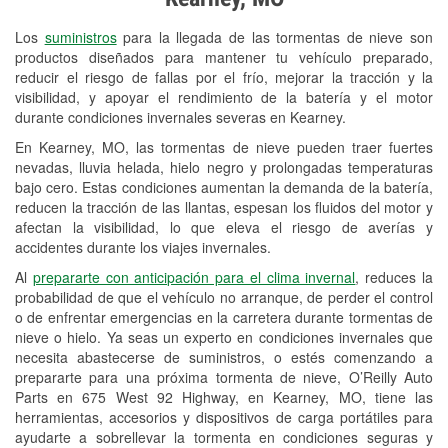
Revisión de la luz "Check Engine"
Los
suministros
para la llegada de las tormentas de nieve son
Reciclaje de baterías y aceite
productos diseñados para mantener tu vehículo preparado,
reducir el riesgo de fallas por el frío, mejorar la tracción y la
Instalación de bombillas de faros
visibilidad, y apoyar el rendimiento de la batería y el motor
Instalación de limpiaparabrisas
durante condiciones invernales severas en Kearney.
En Kearney, MO, las tormentas de nieve pueden traer fuertes
Programa de Préstamo de
nevadas, lluvia helada, hielo negro y prolongadas temperaturas
Herramientas
bajo cero. Estas condiciones aumentan la demanda de la batería,
reducen la tracción de las llantas, espesan los fluidos del motor y
Rectificación de tambores y discos de
afectan la visibilidad, lo que eleva el riesgo de averías y
freno
accidentes durante los viajes invernales.
Al
prepararte con anticipación para el clima invernal
, reduces la
Mangueras hidráulicas a la medida
probabilidad de que el vehículo no arranque, de perder el control
o de enfrentar emergencias en la carretera durante tormentas de
Snowstorm Supplies
nieve o hielo. Ya seas un experto en condiciones invernales que
necesita abastecerse de suministros, o estés comenzando a
Tornado Supplies
prepararte para una próxima tormenta de nieve, O’Reilly Auto
Conoce más
Parts en 675 West 92 Highway, en Kearney, MO, tiene las
herramientas, accesorios y dispositivos de carga portátiles para
ayudarte a sobrellevar la tormenta en condiciones seguras y