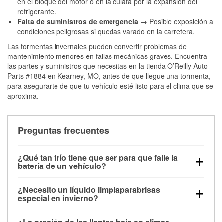
en el bloque del motor o en la culata por la expansión del
refrigerante.
Falta de suministros de emergencia
→ Posible exposición a
condiciones peligrosas si quedas varado en la carretera.
Las tormentas invernales pueden convertir problemas de
mantenimiento menores en fallas mecánicas graves. Encuentra
las partes y suministros que necesitas en la tienda O’Reilly Auto
Parts #1884 en Kearney, MO, antes de que llegue una tormenta,
para asegurarte de que tu vehículo esté listo para el clima que se
aproxima.
Preguntas frecuentes
¿Qué tan frío tiene que ser para que falle la
batería de un vehículo?
La capacidad de la batería comienza a disminuir por
¿Necesito un líquido limpiaparabrisas
debajo de los 32 °F y puede perder hasta la mitad de
especial en invierno?
su potencia de arranque cerca de los 0 °F, lo que
Sí. El líquido limpiaparabrisas para invierno resiste
aumenta la probabilidad de que el vehículo no
¿La presión de las llantas baja en climas