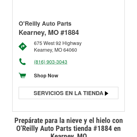
O'Reilly Auto Parts
Kearney, MO #1884
675 West 92 Highway
Kearney, MO 64060
(816) 903-3043
Shop Now
SERVICIOS EN LA TIENDA
Prueba de batería
Prueba de alternadores y
Prepárate para la nieve y el hielo con
arrancadores
O’Reilly Auto Parts tienda #1884 en
Kearney, MO