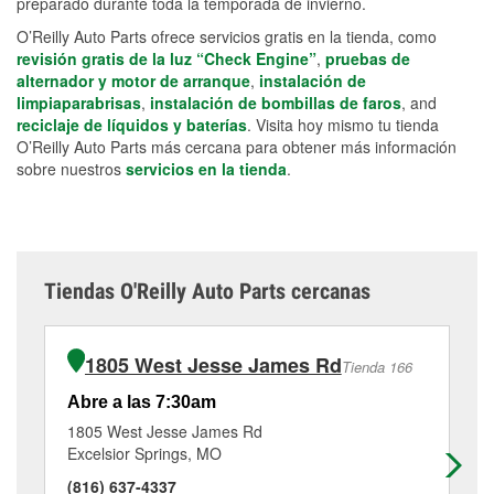
preparado durante toda la temporada de invierno.
O’Reilly Auto Parts ofrece servicios gratis en la tienda, como
revisión gratis de la luz “Check Engine”
,
pruebas de
alternador y motor de arranque
,
instalación de
limpiaparabrisas
,
instalación de bombillas de faros
, and
reciclaje de líquidos y baterías
. Visita hoy mismo tu tienda
O’Reilly Auto Parts más cercana para obtener más información
sobre nuestros
servicios en la tienda
.
Tiendas O'Reilly Auto Parts cercanas
1805 West Jesse James Rd
Tienda 166
Abre a las 7:30am
Ab
1805 West Jesse James Rd
62
Excelsior Springs, MO
Li
(816) 637-4337
(8