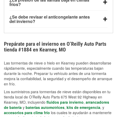
la congelación y ayuda a disolver la sal y la nieve
arranque.
fríos?
derretida en la carretera para mejorar la visibilidad.
Sí. La presión de las llantas normalmente disminuye
¿Se debe revisar el anticongelante antes
alrededor de 1 PSI por cada 10 °F que baja la
del invierno?
temperatura. Puedes obtener más información sobre
Sí. Una mezcla adecuada del anticongelante protege
la baja presión en invierno en nuestro artículo.
el motor contra la congelación, las grietas internas y
el sobrecalentamiento en condiciones de frío
Prepárate para el invierno en O’Reilly Auto Parts
extremo. Aprende cómo comprobar la protección
tienda #1884 en Kearney, MO
anticongelante en nuestra sección How-To.
Las tormentas de nieve o hielo en Kearney pueden desarrollarse
rápidamente, especialmente cuando las temperaturas bajan
durante la noche. Preparar tu vehículo antes de una tormenta
mejora la confiabilidad, la seguridad y el desempeño de arranque
en frío.
Los suministros para tormentas de nieve están disponibles en tu
tienda local de O’Reilly Auto Parts 675 West 92 Highway en
Kearney, MO, incluyendo
fluidos para invierno
,
arrancadores
de batería
y
baterías automotrices
,
kits de emergencia
, y
accesorios para clima frío
los cuales te ayudarán a mantenerte