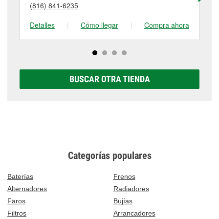
visítanos en 625 S 291 Highway, Liberty, MO.
(816) 841-6235
(8
tienda #142 para obtener más información.
Detalles
|
Cómo llegar
|
Compra ahora
De
BUSCAR OTRA TIENDA
Categorías populares
Baterías
Frenos
Alternadores
Radiadores
Faros
Bujías
Filtros
Arrancadores