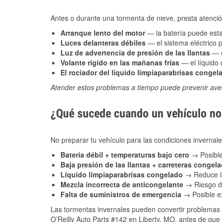
Antes o durante una tormenta de nieve, presta atención
Arranque lento del motor
— la batería puede estar
Luces delanteras débiles
— el sistema eléctrico 
Luz de advertencia de presión de las llantas
— e
Volante rígido en las mañanas frías
— el líquido d
El rociador del líquido limpiaparabrisas congel
Atender estos problemas a tiempo puede prevenir aver
¿Qué sucede cuando un vehículo no 
No preparar tu vehículo para las condiciones invernal
Batería débil + temperaturas bajo cero
→ Posible
Baja presión de las llantas + carreteras congel
Líquido limpiaparabrisas congelado
→ Reduce la
Mezcla incorrecta de anticongelante
→ Riesgo de
Falta de suministros de emergencia
→ Posible ex
Las tormentas invernales pueden convertir problemas 
O’Reilly Auto Parts #142 en Liberty, MO, antes de que 