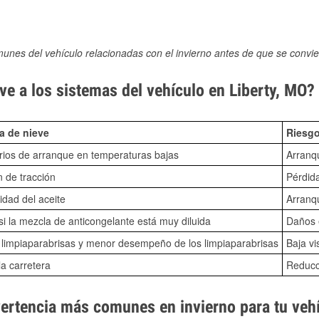
munes del vehículo relacionadas con el invierno antes de que se convie
e a los sistemas del vehículo en Liberty, MO?
a de nieve
Riesgo
ios de arranque en temperaturas bajas
Arranq
n de tracción
Pérdida
idad del aceite
Arranqu
i la mezcla de anticongelante está muy diluida
Daños e
o limpiaparabrisas y menor desempeño de los limpiaparabrisas
Baja vi
la carretera
Reducci
vertencia más comunes en invierno para tu veh