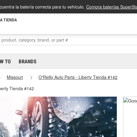
cuentra la batería correcta para tu vehículo.
Compra baterías SuperSta
LA TIENDA
W TO
BRANDS
Missouri
O'Reilly Auto Parts - Liberty Tienda #142
iberty Tienda #142