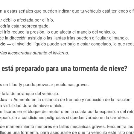
 a estas señales que pueden indicar que tu vehículo está teniendo difi
 débil o afectada por el frío.
podría estar sobrecargado.
l frío reduce la presión, lo que afecta el manejo del vehículo.
e la dirección asistida o las llantas frías pueden dificultar el manejo.
ado
— el nivel del líquido puede ser bajo o estar congelado, lo que reduc
ías inesperadas durante el invierno.
está preparado para una tormenta de nieve?
es en Liberty puede provocar problemas graves:
 falla de arranque del vehículo.
adas
→ Aumento en la distancia de frenado y reducción de la tracción.
 visibilidad durante nieve o hielo.
 fisuras en el bloque del motor o en la culata por la expansión del refr
posición a condiciones peligrosas si quedas varado en la carretera.
de mantenimiento menores en fallas mecánicas graves. Encuentra las p
llegue una tormenta, para asegurarte de que tu vehículo esté listo par