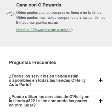
Gana con O'Rewards
Obtén puntos cuando compres en línea o en la tienda.
Obtén puntos más rápido comprando ofertas por tiempo
limitado con puntos extras.
Únete a O'Rewards o inicia sesión
Preguntas Frecuentes
¿Todos los servicios en tienda están
disponibles en todas las tiendas O'Reilly
Auto Parts?
Todos los servicios gratuitos de tienda, incluyendo
¿Puedo utilizar los servicios de O'Reilly en
las pruebas de batería, pruebas de alternador y
la tienda #5221 si he comprado las partes
motor de arranque, revisión de la luz “Check Engine”
en otro lugar?
con O'Reilly VeriScan® e instalación de