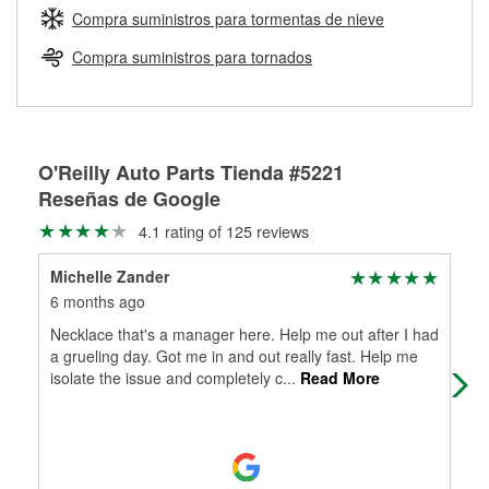
medirán tus tambores o discos para determinar si pueden
Compra suministros para tormentas de nieve
Más información sobre el Programa de Préstamo de
ser rectificados con seguridad. Si tus tambores o discos no
Herramientas de O'Reilly
pueden ser reutilizados, podemos ayudarte a encontrar las
Compra suministros para tornados
partes de reemplazo correctas para tu reparación.
Rectificación de tambores y discos de freno
O'Reilly Auto Parts Tienda #5221
Reseñas de Google
4.1 rating of 125 reviews
Michelle Zander
Jon
6 months ago
6 m
Necklace that's a manager here. Help me out after I had
The
a grueling day. Got me in and out really fast. Help me
bey
isolate the issue and completely c
...
Read More
kno