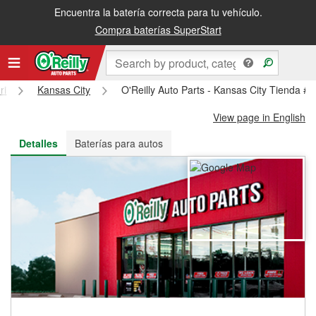
Encuentra la batería correcta para tu vehículo.
Recibe tu orden gratis al día siguiente o recógela en la tienda
Compra baterías SuperStart
ri
Kansas City
O'Reilly Auto Parts - Kansas City Tienda #
View page in English
Detalles
Baterías para autos