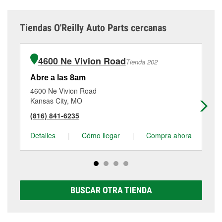
Tiendas O'Reilly Auto Parts cercanas
4600 Ne Vivion Road
Tienda 202
Abre a las 8am
Ab
4600 Ne Vivion Road
77
Kansas City, MO
Gl
(816) 841-6235
(8
Detalles
|
Cómo llegar
|
Compra ahora
De
BUSCAR OTRA TIENDA