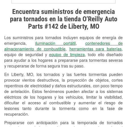
Prueba de alternadores y
Encuentra suministros de emergencia
arrancadores
para tornados en la tienda O’Reilly Auto
Parts #142 de Liberty, MO
Revisión de la luz "Check Engine"
Los suministros para tornados incluyen equipos de energía de
Reciclaje de baterías y aceite
emergencia,
iluminación portátil
,
contenedores de
almacenamiento de combustible
,
herramientas para baterías
,
Instalación de bombillas de faros
equipo de seguridad y
equipo de limpieza
, todo ello diseñado
Instalación de limpiaparabrisas
para ayudar a los hogares a prepararse para tormentas severas
y recuperarse de forma segura tras su paso.
Programa de Préstamo de
En Liberty, MO, los tornados y las fuertes tormentas pueden
Herramientas
provocar vientos destructivos, la proyección de objetos, cortes
repentinos de electricidad y daños estructurales, con poco tiempo
Mezcla de pinturas
de antelación. Estos fenómenos pueden afectar a los sistemas
eléctricos de los hogares y los vehículos, limitar la visibilidad,
Rectificación de tambores y discos de
dificultar el acceso al combustible y aumentar el riesgo de
freno
lesiones tanto durante la tormenta como en la fase de
recuperación.
Mangueras hidráulicas a la medida
Prepararse con anticipación para la temporada de tornados