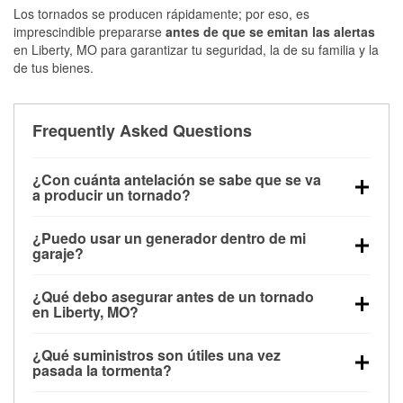
Los tornados se producen rápidamente; por eso, es
imprescindible prepararse
antes de que se emitan las alertas
en Liberty, MO para garantizar tu seguridad, la de su familia y la
de tus bienes.
Frequently Asked Questions
¿Con cuánta antelación se sabe que se va
a producir un tornado?
Algunos tornados en Liberty, MO se forman sin
¿Puedo usar un generador dentro de mi
apenas previo aviso. Las alertas pueden emitirse
garaje?
minutos antes de que toquen tierra, por lo que es
No. Los generadores deben funcionar al aire libre, a
fundamental prepararse antes de la tormenta.
¿Qué debo asegurar antes de un tornado
una distancia mínima de 20 pies de puertas y
en Liberty, MO?
ventanas, para evitar la acumulación de monóxido
Los muebles de exterior, parrillas, herramientas,
de carbono y posibles lesiones.
¿Qué suministros son útiles una vez
trampolines y cualquier objeto suelto del jardín
pasada la tormenta?
deben asegurarse o guardarse para reducir la
Los guantes de protección, mascarillas, linternas,
posibilidad de que vuelen con el viento.