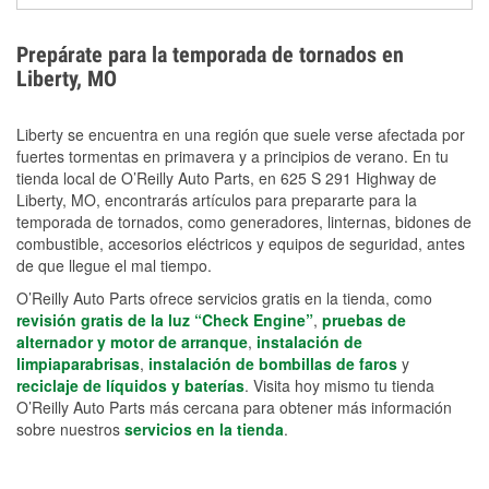
extensiones eléctricas y herramientas de limpieza
ayudan a reducir el riesgo de lesiones durante las
Prepárate para la temporada de tornados en
labores de limpiezas.
Liberty, MO
Liberty se encuentra en una región que suele verse afectada por
fuertes tormentas en primavera y a principios de verano. En tu
tienda local de O’Reilly Auto Parts, en 625 S 291 Highway de
Liberty, MO, encontrarás artículos para prepararte para la
temporada de tornados, como generadores, linternas, bidones de
combustible, accesorios eléctricos y equipos de seguridad, antes
de que llegue el mal tiempo.
O’Reilly Auto Parts ofrece servicios gratis en la tienda, como
revisión gratis de la luz “Check Engine”
,
pruebas de
alternador y motor de arranque
,
instalación de
limpiaparabrisas
,
instalación de bombillas de faros
y
reciclaje de líquidos y baterías
. Visita hoy mismo tu tienda
O’Reilly Auto Parts más cercana para obtener más información
sobre nuestros
servicios en la tienda
.