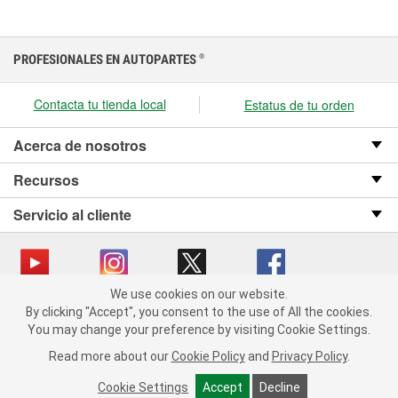
PROFESIONALES EN AUTOPARTES
®
Contacta tu tienda local
Estatus de tu orden
Acerca de nosotros
Recursos
Servicio al cliente
We use cookies on our website.
We use cookies on our website. By clicking "Accept", you consent
Copyright © 2008-2026 O’Reilly Auto Parts v OST_3.2.0.0.729 (3) cv1361
By clicking "Accept", you consent to the use of All the cookies.
to the use of All the cookies.
catalog_main
You may change your preference by visiting Cookie Settings.
You may change your preference by visiting Cookie Settings.
Política de privacidad
Ley de transparencia en las cadenas de suministro
Read more about our
Read more about our
Cookie Policy
Cookie Policy
and
and
Privacy Policy
Privacy Policy
.
.
de California
Cookie Settings
Cookie Settings
Accept
Accept
Decline
Decline