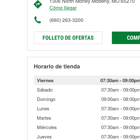
1306 North Morley Moberly, MO 65270
Cómo llegar
(660) 263-3200
FOLLETO DE OFERTAS
COMP
Horario de tienda
Viernes
07:30am
-
09:00p
Sábado
07:30am
-
09:00p
Domingo
09:00am
-
08:00p
Lunes
07:30am
-
09:00p
Martes
07:30am
-
09:00p
Miércoles
07:30am
-
09:00p
Jueves
07:30am
-
09:00p