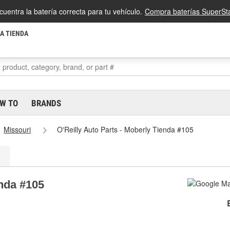
cuentra la batería correcta para tu vehículo.
Compra baterías SuperSta
LA TIENDA
W TO
BRANDS
Missouri
O'Reilly Auto Parts - Moberly Tienda #105
enda #105