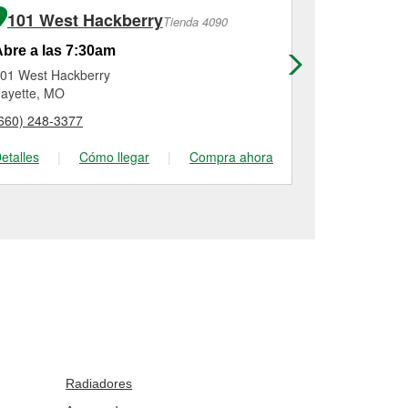
101 West Hackberry
2206 Pa
Tienda 4090
bre a las 7:30am
Abre a las
01 West Hackberry
2206 Paris R
ayette, MO
Columbia, M
660) 248-3377
(573) 474-95
etalles
|
Cómo llegar
|
Compra ahora
Detalles
|
Radiadores