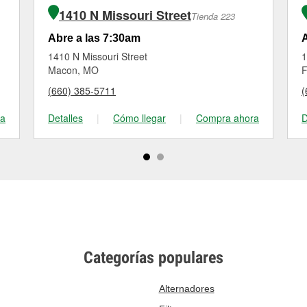
1410 N Missouri Street
Tienda 223
Abre a las 7:30am
A
1410 N Missouri Street
1
Macon, MO
F
(660) 385-5711
(
ra
Detalles
|
Cómo llegar
|
Compra ahora
D
Categorías populares
Alternadores