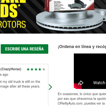
Más información acerca del servicio de mangueras hidráulic
¡Ordena en línea y recóg
ESCRIBE UNA RESEÑA
 (CrazyHorse)
John Mclallen
s ago
6 months ago
t my old truck is still on the
Great service and helpful
mage after all these years.
En ocasiones, lo único que quier
por eso que ofrecemos la opción
OReillyAuto.com, puedes ver la 