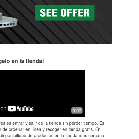
as a la medida en tu tienda local
elo en la tienda!
Lucinda Metzger
8 months ago
Very helpful. Same great service each
0:07
visit
es es entrar y salir de la tienda sin perder tiempo. Es
 de ordenar en línea y recoger en tienda gratis. En
disponibilidad de productos en la tienda más cercana