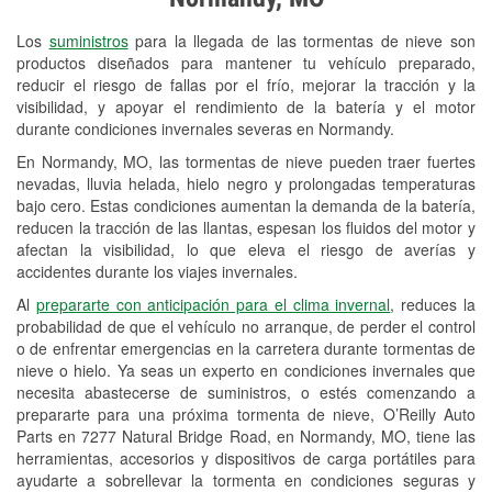
Revisión de la luz "Check Engine"
Los
suministros
para la llegada de las tormentas de nieve son
Reciclaje de baterías y aceite
productos diseñados para mantener tu vehículo preparado,
reducir el riesgo de fallas por el frío, mejorar la tracción y la
Instalación de bombillas de faros
visibilidad, y apoyar el rendimiento de la batería y el motor
Instalación de limpiaparabrisas
durante condiciones invernales severas en Normandy.
En Normandy, MO, las tormentas de nieve pueden traer fuertes
Programa de Préstamo de
nevadas, lluvia helada, hielo negro y prolongadas temperaturas
Herramientas
bajo cero. Estas condiciones aumentan la demanda de la batería,
reducen la tracción de las llantas, espesan los fluidos del motor y
Rectificación de tambores y discos de
afectan la visibilidad, lo que eleva el riesgo de averías y
freno
accidentes durante los viajes invernales.
Al
prepararte con anticipación para el clima invernal
, reduces la
Snowstorm Supplies
probabilidad de que el vehículo no arranque, de perder el control
o de enfrentar emergencias en la carretera durante tormentas de
Tornado Supplies
nieve o hielo. Ya seas un experto en condiciones invernales que
Conoce más
necesita abastecerse de suministros, o estés comenzando a
prepararte para una próxima tormenta de nieve, O’Reilly Auto
Parts en 7277 Natural Bridge Road, en Normandy, MO, tiene las
herramientas, accesorios y dispositivos de carga portátiles para
ayudarte a sobrellevar la tormenta en condiciones seguras y