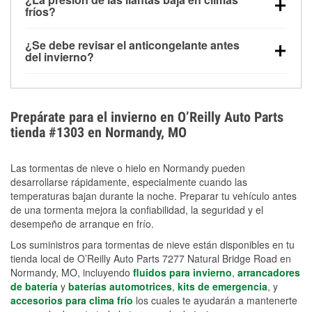
la congelación y ayuda a disolver la sal y la nieve
arranque.
fríos?
derretida en la carretera para mejorar la visibilidad.
Sí. La presión de las llantas normalmente disminuye
¿Se debe revisar el anticongelante antes
alrededor de 1 PSI por cada 10 °F que baja la
del invierno?
temperatura. Puedes obtener más información sobre
Sí. Una mezcla adecuada del anticongelante protege
la baja presión en invierno en nuestro artículo.
el motor contra la congelación, las grietas internas y
el sobrecalentamiento en condiciones de frío
Prepárate para el invierno en O’Reilly Auto Parts
extremo. Aprende cómo comprobar la protección
tienda #1303 en Normandy, MO
anticongelante en nuestra sección How-To.
Las tormentas de nieve o hielo en Normandy pueden
desarrollarse rápidamente, especialmente cuando las
temperaturas bajan durante la noche. Preparar tu vehículo antes
de una tormenta mejora la confiabilidad, la seguridad y el
desempeño de arranque en frío.
Los suministros para tormentas de nieve están disponibles en tu
tienda local de O’Reilly Auto Parts 7277 Natural Bridge Road en
Normandy, MO, incluyendo
fluidos para invierno
,
arrancadores
de batería
y
baterías automotrices
,
kits de emergencia
, y
accesorios para clima frío
los cuales te ayudarán a mantenerte