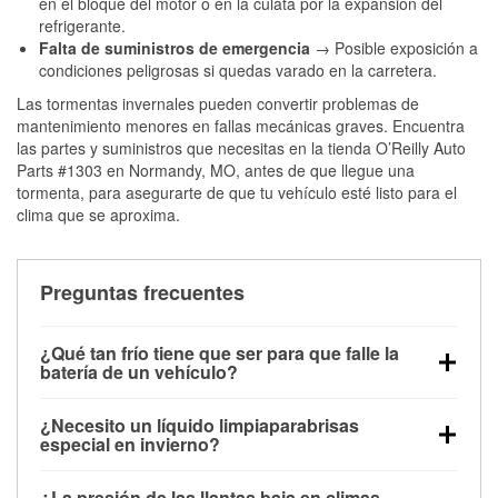
en el bloque del motor o en la culata por la expansión del
refrigerante.
Falta de suministros de emergencia
→ Posible exposición a
condiciones peligrosas si quedas varado en la carretera.
Las tormentas invernales pueden convertir problemas de
mantenimiento menores en fallas mecánicas graves. Encuentra
las partes y suministros que necesitas en la tienda O’Reilly Auto
Parts #1303 en Normandy, MO, antes de que llegue una
tormenta, para asegurarte de que tu vehículo esté listo para el
clima que se aproxima.
Preguntas frecuentes
¿Qué tan frío tiene que ser para que falle la
batería de un vehículo?
La capacidad de la batería comienza a disminuir por
¿Necesito un líquido limpiaparabrisas
debajo de los 32 °F y puede perder hasta la mitad de
especial en invierno?
su potencia de arranque cerca de los 0 °F, lo que
Sí. El líquido limpiaparabrisas para invierno resiste
aumenta la probabilidad de que el vehículo no
¿La presión de las llantas baja en climas