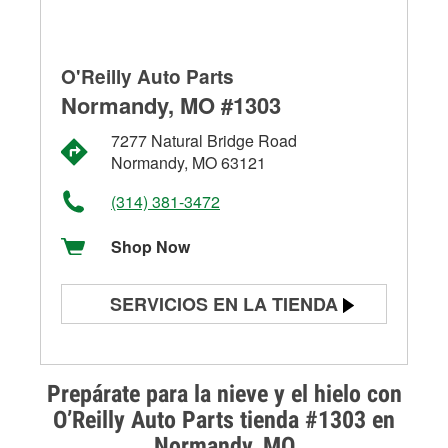
O'Reilly Auto Parts
Normandy, MO #1303
7277 Natural Bridge Road
Normandy, MO 63121
(314) 381-3472
Shop Now
SERVICIOS EN LA TIENDA
Prueba de batería
Prueba de alternadores y
Prepárate para la nieve y el hielo con
arrancadores
O’Reilly Auto Parts tienda #1303 en
Normandy, MO