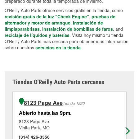
preparado durante toda la temporada de invierno.
O’Reilly Auto Parts ofrece servicios gratis en la tienda, como
revisión gratis de la luz “Check Engine”
,
pruebas de
alternador y motor de arranque
,
instalación de
limpiaparabrisas
,
instalación de bombillas de faros
, and
reciclaje de líquidos y baterías
. Visita hoy mismo tu tienda
O’Reilly Auto Parts más cercana para obtener más información
sobre nuestros
servicios en la tienda
.
Tiendas O'Reilly Auto Parts cercanas
8123 Page Ave
Tienda 1220
Abierto hasta las 9pm.
Ab
8123 Page Ave
98
Vinita Park, MO
De
(314) 426-3356
(3