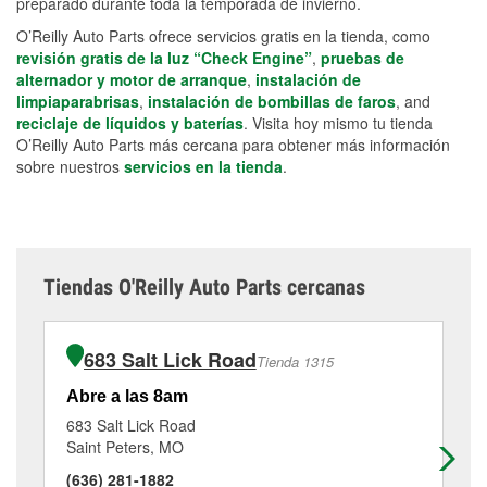
preparado durante toda la temporada de invierno.
O’Reilly Auto Parts ofrece servicios gratis en la tienda, como
revisión gratis de la luz “Check Engine”
,
pruebas de
alternador y motor de arranque
,
instalación de
limpiaparabrisas
,
instalación de bombillas de faros
, and
reciclaje de líquidos y baterías
. Visita hoy mismo tu tienda
O’Reilly Auto Parts más cercana para obtener más información
sobre nuestros
servicios en la tienda
.
Tiendas O'Reilly Auto Parts cercanas
683 Salt Lick Road
Tienda 1315
Abre a las 8am
Ab
683 Salt Lick Road
41
Saint Peters, MO
Sa
(636) 281-1882
(6