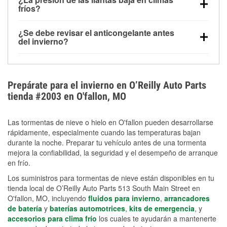
la congelación y ayuda a disolver la sal y la nieve
arranque.
fríos?
derretida en la carretera para mejorar la visibilidad.
Sí. La presión de las llantas normalmente disminuye
¿Se debe revisar el anticongelante antes
alrededor de 1 PSI por cada 10 °F que baja la
del invierno?
temperatura. Puedes obtener más información sobre
Sí. Una mezcla adecuada del anticongelante protege
la baja presión en invierno en nuestro artículo.
el motor contra la congelación, las grietas internas y
el sobrecalentamiento en condiciones de frío
Prepárate para el invierno en O’Reilly Auto Parts
extremo. Aprende cómo comprobar la protección
tienda #2003 en O'fallon, MO
anticongelante en nuestra sección How-To.
Las tormentas de nieve o hielo en O'fallon pueden desarrollarse
rápidamente, especialmente cuando las temperaturas bajan
durante la noche. Preparar tu vehículo antes de una tormenta
mejora la confiabilidad, la seguridad y el desempeño de arranque
en frío.
Los suministros para tormentas de nieve están disponibles en tu
tienda local de O’Reilly Auto Parts 513 South Main Street en
O'fallon, MO, incluyendo
fluidos para invierno
,
arrancadores
de batería
y
baterías automotrices
,
kits de emergencia
, y
accesorios para clima frío
los cuales te ayudarán a mantenerte