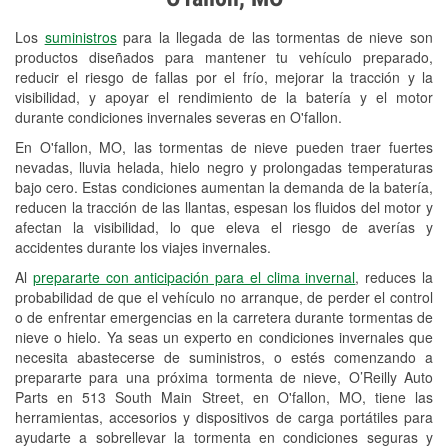
Revisión de la luz "Check Engine"
Los
suministros
para la llegada de las tormentas de nieve son
Reciclaje de baterías y aceite
productos diseñados para mantener tu vehículo preparado,
reducir el riesgo de fallas por el frío, mejorar la tracción y la
Instalación de bombillas de faros
visibilidad, y apoyar el rendimiento de la batería y el motor
Instalación de limpiaparabrisas
durante condiciones invernales severas en O'fallon.
En O'fallon, MO, las tormentas de nieve pueden traer fuertes
Programa de Préstamo de
nevadas, lluvia helada, hielo negro y prolongadas temperaturas
Herramientas
bajo cero. Estas condiciones aumentan la demanda de la batería,
reducen la tracción de las llantas, espesan los fluidos del motor y
Rectificación de tambores y discos de
afectan la visibilidad, lo que eleva el riesgo de averías y
freno
accidentes durante los viajes invernales.
Al
prepararte con anticipación para el clima invernal
, reduces la
Mangueras hidráulicas a la medida
probabilidad de que el vehículo no arranque, de perder el control
o de enfrentar emergencias en la carretera durante tormentas de
Snowstorm Supplies
nieve o hielo. Ya seas un experto en condiciones invernales que
necesita abastecerse de suministros, o estés comenzando a
Tornado Supplies
prepararte para una próxima tormenta de nieve, O’Reilly Auto
Conoce más
Parts en 513 South Main Street, en O'fallon, MO, tiene las
herramientas, accesorios y dispositivos de carga portátiles para
ayudarte a sobrellevar la tormenta en condiciones seguras y