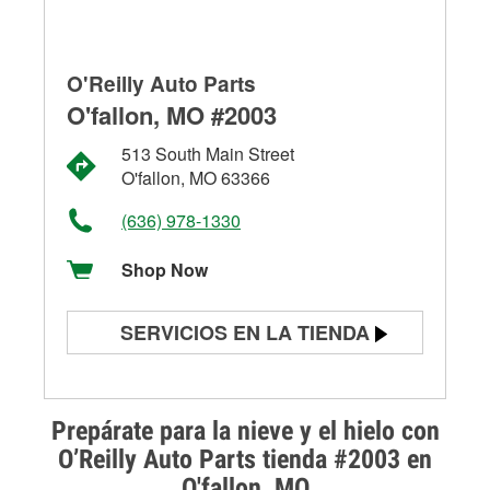
O'Reilly Auto Parts
O'fallon, MO #2003
513 South Main Street
O'fallon, MO 63366
(636) 978-1330
Shop Now
SERVICIOS EN LA TIENDA
Prueba de batería
Prueba de alternadores y
Prepárate para la nieve y el hielo con
arrancadores
O’Reilly Auto Parts tienda #2003 en
O'fallon, MO