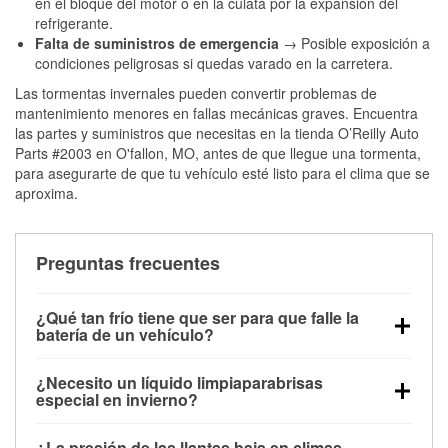
en el bloque del motor o en la culata por la expansión del
refrigerante.
Falta de suministros de emergencia
→ Posible exposición a
condiciones peligrosas si quedas varado en la carretera.
Las tormentas invernales pueden convertir problemas de
mantenimiento menores en fallas mecánicas graves. Encuentra
las partes y suministros que necesitas en la tienda O’Reilly Auto
Parts #2003 en O'fallon, MO, antes de que llegue una tormenta,
para asegurarte de que tu vehículo esté listo para el clima que se
aproxima.
Preguntas frecuentes
¿Qué tan frío tiene que ser para que falle la
batería de un vehículo?
La capacidad de la batería comienza a disminuir por
¿Necesito un líquido limpiaparabrisas
debajo de los 32 °F y puede perder hasta la mitad de
especial en invierno?
su potencia de arranque cerca de los 0 °F, lo que
Sí. El líquido limpiaparabrisas para invierno resiste
aumenta la probabilidad de que el vehículo no
¿La presión de las llantas baja en climas