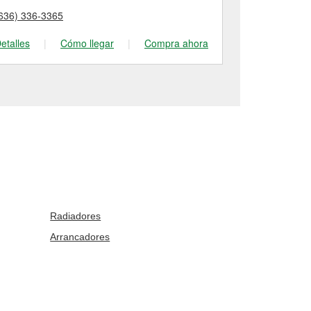
636) 336-3365
(636) 724-05
etalles
|
Cómo llegar
|
Compra ahora
Detalles
|
Radiadores
Arrancadores