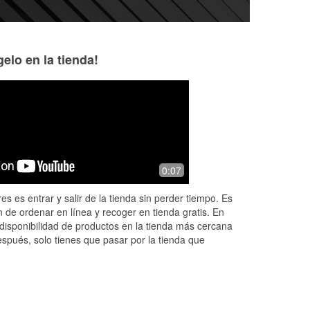
elo en la tienda!
Kevin S
Jim Spalding
7 months ago
8 months ago
Really good customer service. I was
Bought a battery 
0:07
looking for an air filter. Almost
changed it out wi
immediately, an associate asked if I
asking. 5 stars!
es es entrar y salir de la tienda sin perder tiempo. Es
needed assistance and looked it up
 de ordenar en línea y recoger en tienda gratis. En
fo
...
Read More
disponibilidad de productos en la tienda más cercana
espués, solo tienes que pasar por la tienda que