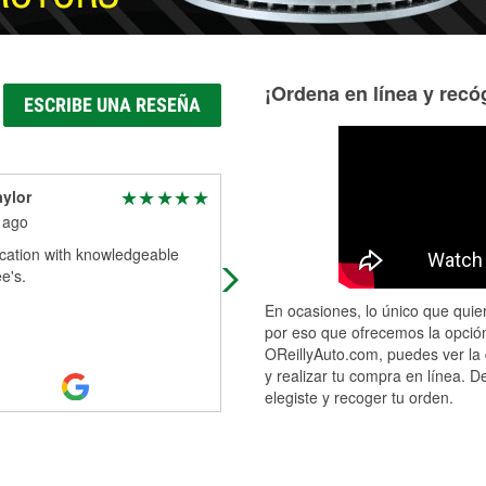
¡Ordena en línea y recóg
ESCRIBE UNA RESEÑA
ylor
Tony Stepetin
 ago
6 months ago
ocation with knowledgeable
Always friendly
e's.
En ocasiones, lo único que quier
por eso que ofrecemos la opción
OReillyAuto.com, puedes ver la 
y realizar tu compra en línea. D
elegiste y recoger tu orden.