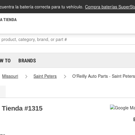
cuentra la batería correcta para tu vehículo.
Compra baterías SuperSta
LA TIENDA
W TO
BRANDS
Missouri
Saint Peters
O'Reilly Auto Parts - Saint Pete
s Tienda #1315