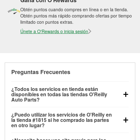
Gana con O'Rewards
Obtén puntos cuando compres en línea o en la tienda.
Obtén puntos más rápido comprando ofertas por tiempo
limitado con puntos extras.
Únete a O'Rewards o inicia sesión
Preguntas Frecuentes
¿Todos los servicios en tienda están
disponibles en todas las tiendas O'Reilly
Auto Parts?
Todos los servicios gratuitos de tienda, incluyendo
¿Puedo utilizar los servicios de O'Reilly en
las pruebas de batería, pruebas de alternador y
la tienda #1815 si he comprado las partes
motor de arranque, revisión de la luz “Check Engine”
en otro lugar?
con O'Reilly VeriScan® e instalación de
Puedes solicitar la mayoría de los servicios en tienda
limpiaparabrisas o bombillas, están disponibles en