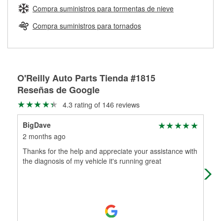
medirán tus tambores o discos para determinar si pueden
Compra suministros para tormentas de nieve
Más información sobre el Programa de Préstamo de
ser rectificados con seguridad. Si tus tambores o discos no
Herramientas de O'Reilly
pueden ser reutilizados, podemos ayudarte a encontrar las
Compra suministros para tornados
partes de reemplazo correctas para tu reparación.
Rectificación de tambores y discos de freno
O'Reilly Auto Parts Tienda #1815
Reseñas de Google
4.3 rating of 146 reviews
BigDave
Jas
2 months ago
4 m
Thanks for the help and appreciate your assistance with
Gre
the diagnosis of my vehicle it's running great