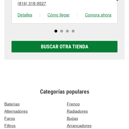
visítanos en 601 East North Avenue, Belton, MO.
(816) 318-9527
(8
tienda #116 para obtener más información.
Detalles
|
Cómo llegar
|
Compra ahora
De
BUSCAR OTRA TIENDA
Categorías populares
Baterías
Frenos
Alternadores
Radiadores
Faros
Bujías
Filtros
Arrancadores