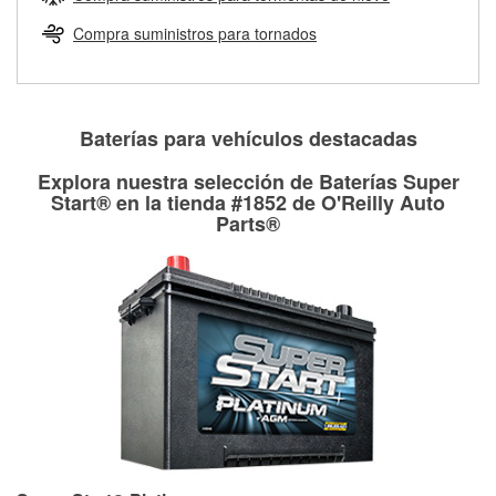
Más información sobre el Programa de Préstamo de
ser rectificados con seguridad. Si tus tambores o discos no
Herramientas de O'Reilly
pueden ser reutilizados, podemos ayudarte a encontrar las
Compra suministros para tornados
partes de reemplazo correctas para tu reparación.
Rectificación de tambores y discos de freno
Baterías para vehículos destacadas
Explora nuestra selección de Baterías Super
Start® en la tienda #1852 de O'Reilly Auto
Parts®