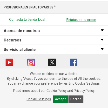
PROFESIONALES EN AUTOPARTES
®
Contacta tu tienda local
Estatus de tu orden
Acerca de nosotros
Recursos
Servicio al cliente
We use cookies on our website.
Copyright © 2008-2026 O’Reilly Auto Parts v OST_3.2.0.0.729 (3) cv1361
We use cookies on our website. By clicking "Accept", you consent
By clicking "Accept", you consent to the use of All the cookies.
catalog_main
to the use of All the cookies.
You may change your preference by visiting Cookie Settings.
You may change your preference by visiting Cookie Settings.
Política de privacidad
Ley de transparencia en las cadenas de suministro
Read more about our
Read more about our
Cookie Policy
Cookie Policy
and
and
Privacy Policy
Privacy Policy
.
.
de California
Cookie Settings
Cookie Settings
Accept
Accept
Decline
Decline