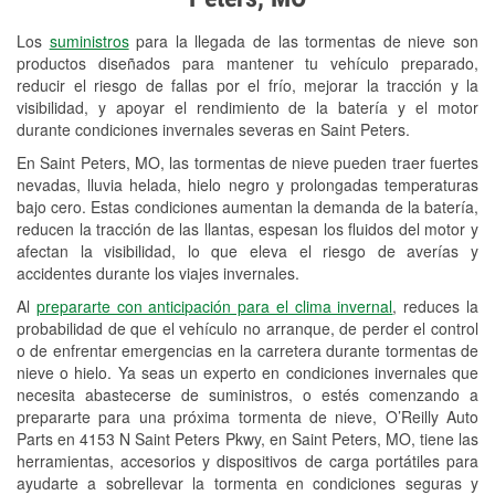
Revisión de la luz "Check Engine"
Los
suministros
para la llegada de las tormentas de nieve son
Reciclaje de baterías y aceite
productos diseñados para mantener tu vehículo preparado,
reducir el riesgo de fallas por el frío, mejorar la tracción y la
Instalación de bombillas de faros
visibilidad, y apoyar el rendimiento de la batería y el motor
Instalación de limpiaparabrisas
durante condiciones invernales severas en Saint Peters.
En Saint Peters, MO, las tormentas de nieve pueden traer fuertes
Programa de Préstamo de
nevadas, lluvia helada, hielo negro y prolongadas temperaturas
Herramientas
bajo cero. Estas condiciones aumentan la demanda de la batería,
reducen la tracción de las llantas, espesan los fluidos del motor y
Rectificación de tambores y discos de
afectan la visibilidad, lo que eleva el riesgo de averías y
freno
accidentes durante los viajes invernales.
Al
prepararte con anticipación para el clima invernal
, reduces la
Snowstorm Supplies
probabilidad de que el vehículo no arranque, de perder el control
o de enfrentar emergencias en la carretera durante tormentas de
Tornado Supplies
nieve o hielo. Ya seas un experto en condiciones invernales que
Conoce más
necesita abastecerse de suministros, o estés comenzando a
prepararte para una próxima tormenta de nieve, O’Reilly Auto
Parts en 4153 N Saint Peters Pkwy, en Saint Peters, MO, tiene las
herramientas, accesorios y dispositivos de carga portátiles para
ayudarte a sobrellevar la tormenta en condiciones seguras y