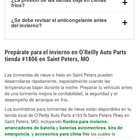
la congelación y ayuda a disolver la sal y la nieve
arranque.
fríos?
derretida en la carretera para mejorar la visibilidad.
Sí. La presión de las llantas normalmente disminuye
¿Se debe revisar el anticongelante antes
alrededor de 1 PSI por cada 10 °F que baja la
del invierno?
temperatura. Puedes obtener más información sobre
Sí. Una mezcla adecuada del anticongelante protege
la baja presión en invierno en nuestro artículo.
el motor contra la congelación, las grietas internas y
el sobrecalentamiento en condiciones de frío
Prepárate para el invierno en O’Reilly Auto Parts
extremo. Aprende cómo comprobar la protección
tienda #1806 en Saint Peters, MO
anticongelante en nuestra sección How-To.
Las tormentas de nieve o hielo en Saint Peters pueden
desarrollarse rápidamente, especialmente cuando las
temperaturas bajan durante la noche. Preparar tu vehículo antes
de una tormenta mejora la confiabilidad, la seguridad y el
desempeño de arranque en frío.
Los suministros para tormentas de nieve están disponibles en tu
tienda local de O’Reilly Auto Parts 4153 N Saint Peters Pkwy en
Saint Peters, MO, incluyendo
fluidos para invierno
,
arrancadores de batería
y
baterías automotrices
,
kits de
emergencia
, y
accesorios para clima frío
los cuales te