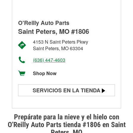
O'Reilly Auto Parts
Saint Peters, MO #1806
4153 N Saint Peters Pkwy
Saint Peters, MO 63304
(636) 447-4603
Shop Now
SERVICIOS EN LA TIENDA
Prueba de batería
Prueba de alternadores y
Prepárate para la nieve y el hielo con
arrancadores
O’Reilly Auto Parts tienda #1806 en Saint
Peters, MO