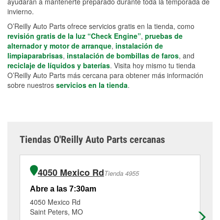
ayudarán a mantenerte preparado durante toda la temporada de
invierno.
O’Reilly Auto Parts ofrece servicios gratis en la tienda, como
revisión gratis de la luz “Check Engine”
,
pruebas de
alternador y motor de arranque
,
instalación de
limpiaparabrisas
,
instalación de bombillas de faros
, and
reciclaje de líquidos y baterías
. Visita hoy mismo tu tienda
O’Reilly Auto Parts más cercana para obtener más información
sobre nuestros
servicios en la tienda
.
Tiendas O'Reilly Auto Parts cercanas
4050 Mexico Rd
Tienda 4955
Abre a las 7:30am
Ab
4050 Mexico Rd
68
Saint Peters, MO
Sa