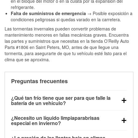
en el bloque del motor o en la culata por la expansión del
refrigerante.
Falta de suministros de emergencia
→ Posible exposición a
condiciones peligrosas si quedas varado en la carretera.
Las tormentas invernales pueden convertir problemas de
mantenimiento menores en fallas mecánicas graves. Encuentra
las partes y suministros que necesitas en la tienda O’Reilly Auto
Parts #1806 en Saint Peters, MO, antes de que llegue una
tormenta, para asegurarte de que tu vehículo esté listo para el
clima que se aproxima.
Preguntas frecuentes
¿Qué tan frío tiene que ser para que falle la
batería de un vehículo?
La capacidad de la batería comienza a disminuir por
¿Necesito un líquido limpiaparabrisas
debajo de los 32 °F y puede perder hasta la mitad de
especial en invierno?
su potencia de arranque cerca de los 0 °F, lo que
Sí. El líquido limpiaparabrisas para invierno resiste
aumenta la probabilidad de que el vehículo no
¿La presión de las llantas baja en climas