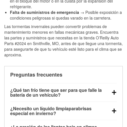
en el bloque del motor o en la culata por la expansión del
refrigerante.
Falta de suministros de emergencia
→ Posible exposición a
condiciones peligrosas si quedas varado en la carretera.
Las tormentas invernales pueden convertir problemas de
mantenimiento menores en fallas mecánicas graves. Encuentra
las partes y suministros que necesitas en la tienda O’Reilly Auto
Parts #2024 en Smithville, MO, antes de que llegue una tormenta,
para asegurarte de que tu vehículo esté listo para el clima que se
aproxima.
Preguntas frecuentes
¿Qué tan frío tiene que ser para que falle la
batería de un vehículo?
La capacidad de la batería comienza a disminuir por
¿Necesito un líquido limpiaparabrisas
debajo de los 32 °F y puede perder hasta la mitad de
especial en invierno?
su potencia de arranque cerca de los 0 °F, lo que
Sí. El líquido limpiaparabrisas para invierno resiste
aumenta la probabilidad de que el vehículo no
¿La presión de las llantas baja en climas