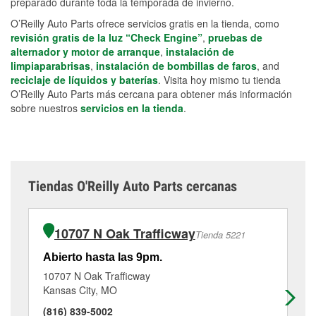
preparado durante toda la temporada de invierno.
O’Reilly Auto Parts ofrece servicios gratis en la tienda, como
revisión gratis de la luz “Check Engine”
,
pruebas de
alternador y motor de arranque
,
instalación de
limpiaparabrisas
,
instalación de bombillas de faros
, and
reciclaje de líquidos y baterías
. Visita hoy mismo tu tienda
O’Reilly Auto Parts más cercana para obtener más información
sobre nuestros
servicios en la tienda
.
Tiendas O'Reilly Auto Parts cercanas
10707 N Oak Trafficway
Tienda 5221
Abierto hasta las 9pm.
Ab
10707 N Oak Trafficway
77
Kansas City, MO
Gl
(816) 839-5002
(8