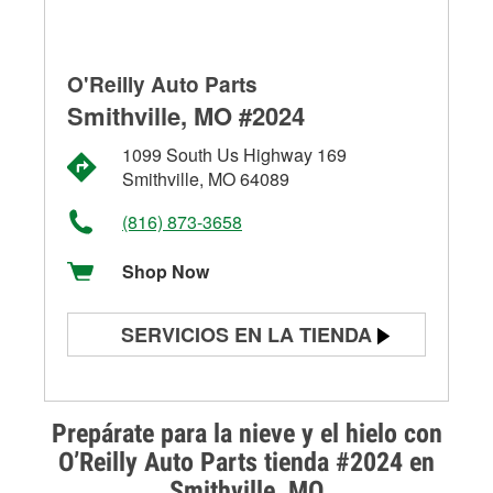
O'Reilly Auto Parts
Smithville, MO #2024
1099 South Us Highway 169
Smithville, MO 64089
(816) 873-3658
Shop Now
SERVICIOS EN LA TIENDA
Prueba de batería
Prueba de alternadores y
Prepárate para la nieve y el hielo con
arrancadores
O’Reilly Auto Parts tienda #2024 en
Smithville, MO