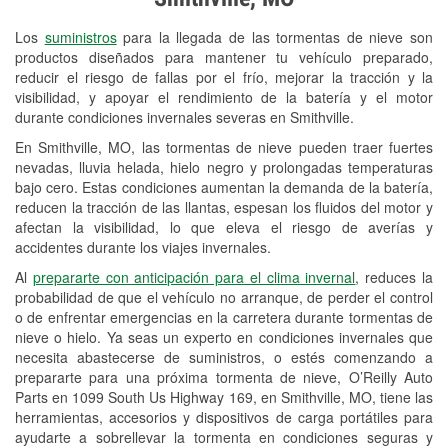
Revisión de la luz "Check Engine"
Los
suministros
para la llegada de las tormentas de nieve son
Reciclaje de baterías y aceite
productos diseñados para mantener tu vehículo preparado,
reducir el riesgo de fallas por el frío, mejorar la tracción y la
Instalación de bombillas de faros
visibilidad, y apoyar el rendimiento de la batería y el motor
Instalación de limpiaparabrisas
durante condiciones invernales severas en Smithville.
En Smithville, MO, las tormentas de nieve pueden traer fuertes
Programa de Préstamo de
nevadas, lluvia helada, hielo negro y prolongadas temperaturas
Herramientas
bajo cero. Estas condiciones aumentan la demanda de la batería,
reducen la tracción de las llantas, espesan los fluidos del motor y
Rectificación de tambores y discos de
afectan la visibilidad, lo que eleva el riesgo de averías y
freno
accidentes durante los viajes invernales.
Al
prepararte con anticipación para el clima invernal
, reduces la
Mangueras hidráulicas a la medida
probabilidad de que el vehículo no arranque, de perder el control
o de enfrentar emergencias en la carretera durante tormentas de
Snowstorm Supplies
nieve o hielo. Ya seas un experto en condiciones invernales que
necesita abastecerse de suministros, o estés comenzando a
Tornado Supplies
prepararte para una próxima tormenta de nieve, O’Reilly Auto
Conoce más
Parts en 1099 South Us Highway 169, en Smithville, MO, tiene las
herramientas, accesorios y dispositivos de carga portátiles para
ayudarte a sobrellevar la tormenta en condiciones seguras y