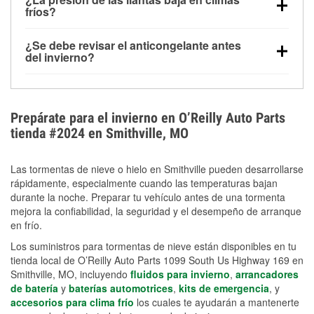
la congelación y ayuda a disolver la sal y la nieve
arranque.
fríos?
derretida en la carretera para mejorar la visibilidad.
Sí. La presión de las llantas normalmente disminuye
¿Se debe revisar el anticongelante antes
alrededor de 1 PSI por cada 10 °F que baja la
del invierno?
temperatura. Puedes obtener más información sobre
Sí. Una mezcla adecuada del anticongelante protege
la baja presión en invierno en nuestro artículo.
el motor contra la congelación, las grietas internas y
el sobrecalentamiento en condiciones de frío
Prepárate para el invierno en O’Reilly Auto Parts
extremo. Aprende cómo comprobar la protección
tienda #2024 en Smithville, MO
anticongelante en nuestra sección How-To.
Las tormentas de nieve o hielo en Smithville pueden desarrollarse
rápidamente, especialmente cuando las temperaturas bajan
durante la noche. Preparar tu vehículo antes de una tormenta
mejora la confiabilidad, la seguridad y el desempeño de arranque
en frío.
Los suministros para tormentas de nieve están disponibles en tu
tienda local de O’Reilly Auto Parts 1099 South Us Highway 169 en
Smithville, MO, incluyendo
fluidos para invierno
,
arrancadores
de batería
y
baterías automotrices
,
kits de emergencia
, y
accesorios para clima frío
los cuales te ayudarán a mantenerte