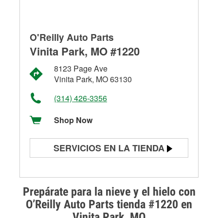
O'Reilly Auto Parts
Vinita Park, MO #1220
8123 Page Ave
Vinita Park, MO 63130
(314) 426-3356
Shop Now
SERVICIOS EN LA TIENDA
Prueba de batería
Prueba de alternadores y
Prepárate para la nieve y el hielo con
arrancadores
O’Reilly Auto Parts tienda #1220 en
Vinita Park, MO