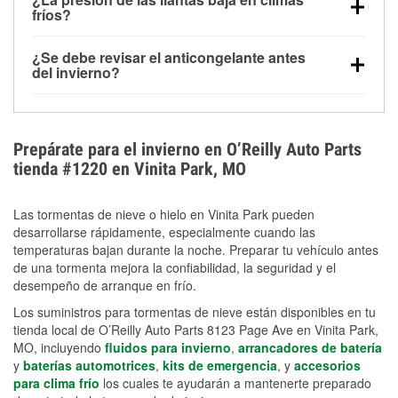
la congelación y ayuda a disolver la sal y la nieve
arranque.
fríos?
derretida en la carretera para mejorar la visibilidad.
Sí. La presión de las llantas normalmente disminuye
¿Se debe revisar el anticongelante antes
alrededor de 1 PSI por cada 10 °F que baja la
del invierno?
temperatura. Puedes obtener más información sobre
Sí. Una mezcla adecuada del anticongelante protege
la baja presión en invierno en nuestro artículo.
el motor contra la congelación, las grietas internas y
el sobrecalentamiento en condiciones de frío
Prepárate para el invierno en O’Reilly Auto Parts
extremo. Aprende cómo comprobar la protección
tienda #1220 en Vinita Park, MO
anticongelante en nuestra sección How-To.
Las tormentas de nieve o hielo en Vinita Park pueden
desarrollarse rápidamente, especialmente cuando las
temperaturas bajan durante la noche. Preparar tu vehículo antes
de una tormenta mejora la confiabilidad, la seguridad y el
desempeño de arranque en frío.
Los suministros para tormentas de nieve están disponibles en tu
tienda local de O’Reilly Auto Parts 8123 Page Ave en Vinita Park,
MO, incluyendo
fluidos para invierno
,
arrancadores de batería
y
baterías automotrices
,
kits de emergencia
, y
accesorios
para clima frío
los cuales te ayudarán a mantenerte preparado