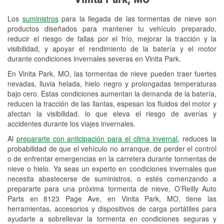
Revisión de la luz "Check Engine"
Los
suministros
para la llegada de las tormentas de nieve son
Reciclaje de baterías y aceite
productos diseñados para mantener tu vehículo preparado,
reducir el riesgo de fallas por el frío, mejorar la tracción y la
Instalación de bombillas de faros
visibilidad, y apoyar el rendimiento de la batería y el motor
Instalación de limpiaparabrisas
durante condiciones invernales severas en Vinita Park.
En Vinita Park, MO, las tormentas de nieve pueden traer fuertes
Programa de Préstamo de
nevadas, lluvia helada, hielo negro y prolongadas temperaturas
Herramientas
bajo cero. Estas condiciones aumentan la demanda de la batería,
reducen la tracción de las llantas, espesan los fluidos del motor y
Rectificación de tambores y discos de
afectan la visibilidad, lo que eleva el riesgo de averías y
freno
accidentes durante los viajes invernales.
Al
prepararte con anticipación para el clima invernal
, reduces la
Snowstorm Supplies
probabilidad de que el vehículo no arranque, de perder el control
o de enfrentar emergencias en la carretera durante tormentas de
Tornado Supplies
nieve o hielo. Ya seas un experto en condiciones invernales que
Conoce más
necesita abastecerse de suministros, o estés comenzando a
prepararte para una próxima tormenta de nieve, O’Reilly Auto
Parts en 8123 Page Ave, en Vinita Park, MO, tiene las
herramientas, accesorios y dispositivos de carga portátiles para
ayudarte a sobrellevar la tormenta en condiciones seguras y