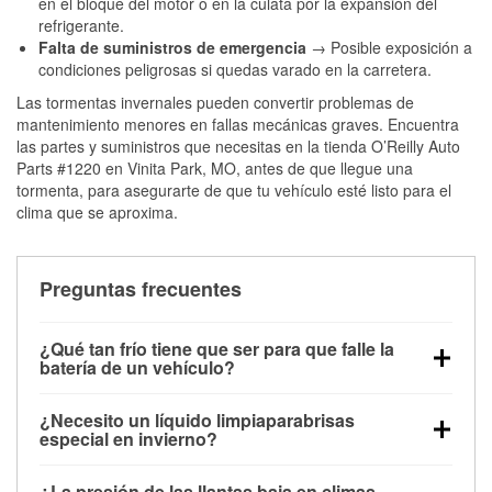
en el bloque del motor o en la culata por la expansión del
refrigerante.
Falta de suministros de emergencia
→ Posible exposición a
condiciones peligrosas si quedas varado en la carretera.
Las tormentas invernales pueden convertir problemas de
mantenimiento menores en fallas mecánicas graves. Encuentra
las partes y suministros que necesitas en la tienda O’Reilly Auto
Parts #1220 en Vinita Park, MO, antes de que llegue una
tormenta, para asegurarte de que tu vehículo esté listo para el
clima que se aproxima.
Preguntas frecuentes
¿Qué tan frío tiene que ser para que falle la
batería de un vehículo?
La capacidad de la batería comienza a disminuir por
¿Necesito un líquido limpiaparabrisas
debajo de los 32 °F y puede perder hasta la mitad de
especial en invierno?
su potencia de arranque cerca de los 0 °F, lo que
Sí. El líquido limpiaparabrisas para invierno resiste
aumenta la probabilidad de que el vehículo no
¿La presión de las llantas baja en climas