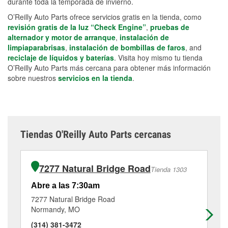
durante toda la temporada de invierno.
O’Reilly Auto Parts ofrece servicios gratis en la tienda, como
revisión gratis de la luz “Check Engine”
,
pruebas de
alternador y motor de arranque
,
instalación de
limpiaparabrisas
,
instalación de bombillas de faros
, and
reciclaje de líquidos y baterías
. Visita hoy mismo tu tienda
O’Reilly Auto Parts más cercana para obtener más información
sobre nuestros
servicios en la tienda
.
Tiendas O'Reilly Auto Parts cercanas
7277 Natural Bridge Road
Tienda 1303
Abre a las 7:30am
Ab
7277 Natural Bridge Road
97
Normandy, MO
Br
(314) 381-3472
(3