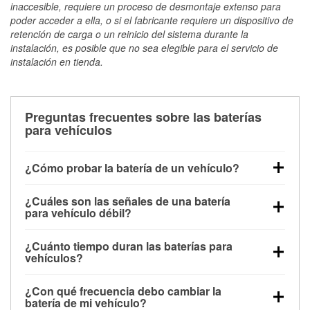
inaccesible, requiere un proceso de desmontaje extenso para
poder acceder a ella, o si el fabricante requiere un dispositivo de
retención de carga o un reinicio del sistema durante la
instalación, es posible que no sea elegible para el servicio de
instalación en tienda.
Preguntas frecuentes sobre las baterías
para vehículos
¿Cómo probar la batería de un vehículo?
Puedes probar la batería de un vehículo de varias
¿Cuáles son las señales de una batería
maneras. El método más rápido es utilizar un
para vehículo débil?
multímetro: con el vehículo apagado, conecta los
Una batería débil suele dar algunas señales de
cables a las terminales de la batería y verifica el
¿Cuánto tiempo duran las baterías para
advertencia. Un arranque lento del motor, faros
voltaje: una batería en buen estado y totalmente
vehículos?
tenues, chasquidos al girar la llave o luces de
cargada debería indicar unos 12.6 voltios. Es
La mayoría de las baterías para vehículos duran
advertencia en el tablero pueden ser indicaciones de
importante saber que las baterías descargadas a
¿Con qué frecuencia debo cambiar la
entre 3 y 5 años. La duración exacta depende de los
que la batería tiene una potencia de carga débil.
veces pueden mostrar una carga completa, y un
batería de mi vehículo?