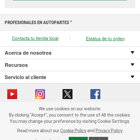
PROFESIONALES EN AUTOPARTES
®
Contacta tu tienda local
Estatus de tu orden
Acerca de nosotros
Recursos
Servicio al cliente
We use cookies on our website.
Copyright © 2008-2026 O’Reilly Auto Parts v OST_3.2.0.0.729 (3) cv1361
We use cookies on our website. By clicking "Accept", you consent
By clicking "Accept", you consent to the use of All the cookies.
catalog_main
to the use of All the cookies.
You may change your preference by visiting Cookie Settings.
You may change your preference by visiting Cookie Settings.
Política de privacidad
Ley de transparencia en las cadenas de suministro
Read more about our
Read more about our
Cookie Policy
Cookie Policy
and
and
Privacy Policy
Privacy Policy
.
.
de California