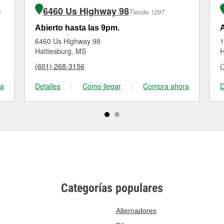
6460 Us Highway 98
8
Tienda 1297
Abierto hasta las 9pm.
A
6460 Us Highway 98
1
Hattiesburg, MS
H
(601) 268-3156
(
ra
Detalles
|
Cómo llegar
|
Compra ahora
D
Categorías populares
Alternadores