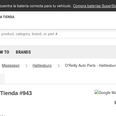
cuentra la batería correcta para tu vehículo.
Compra baterías SuperSta
LA TIENDA
W TO
BRANDS
Mississippi
Hattiesburg
O'Reilly Auto Parts - Hattiesb
 Tienda #943