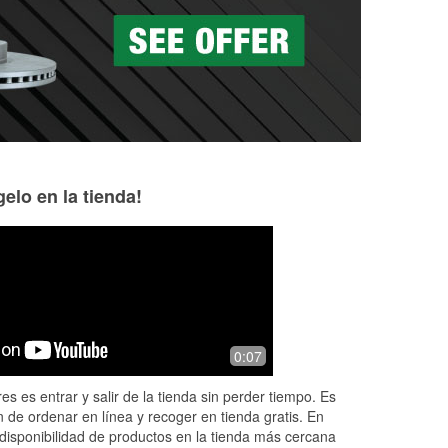
as a la medida en tu tienda local
elo en la tienda!
Amanda
Jason Collins
9 months ago
9 months ago
t
I do all my auto supply shopping here.
Good service frien
0:07
es
Jack was extremely helpful and kind to
ed
this girl who knows nothing about
es es entrar y salir de la tienda sin perder tiempo. Es
automobiles except how to drive
...
 de ordenar en línea y recoger en tienda gratis. En
Read More
disponibilidad de productos en la tienda más cercana