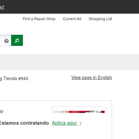
rt
Find a Repair Shop
Current Ad
Shopping List
View page in English
urg Tienda #943
Estamos contratando
Aplica aquí