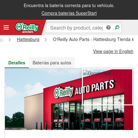
Encuentra la batería correcta para tu vehículo.
Recibe tu orden gratis al día siguiente o recógela en la tienda
Compra baterías SuperStart
pi
Hattiesburg
O'Reilly Auto Parts - Hattiesburg Tienda #
View page in English
Detalles
Baterías para autos