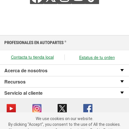
PROFESIONALES EN AUTOPARTES
®
Contacta tu tienda local
Estatus de tu orden
Acerca de nosotros
Recursos
Servicio al cliente
We use cookies on our website.
We use cookies on our website. By clicking "Accept", you consent
Copyright © 2008-2026 O’Reilly Auto Parts v OST_3.2.0.0.729 (3) cv1361
By clicking "Accept", you consent to the use of All the cookies.
to the use of All the cookies.
catalog_main