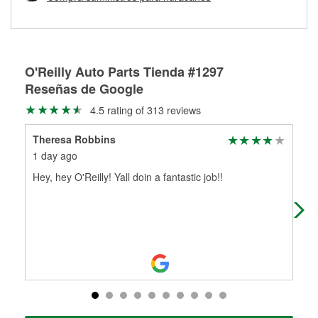
Más información sobre el Programa de Préstamo de
ser rectificados con seguridad. Si tus tambores o discos no
Herramientas de O'Reilly
pueden ser reutilizados, podemos ayudarte a encontrar las
partes de reemplazo correctas para tu reparación.
Rectificación de tambores y discos de freno
O'Reilly Auto Parts Tienda #1297
Reseñas de Google
4.5 rating of 313 reviews
Theresa Robbins
Chr
1 day ago
19 
Hey, hey O'Reilly! Yall doin a fantastic job!!
Gre