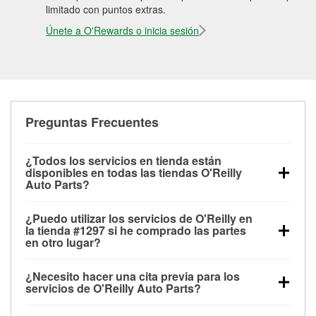
limitado con puntos extras.
Únete a O'Rewards o inicia sesión
Preguntas Frecuentes
¿Todos los servicios en tienda están
disponibles en todas las tiendas O'Reilly
Auto Parts?
Todos los servicios gratuitos de tienda, incluyendo
¿Puedo utilizar los servicios de O'Reilly en
las pruebas de batería, pruebas de alternador y
la tienda #1297 si he comprado las partes
motor de arranque, revisión de la luz “Check Engine”
en otro lugar?
con O'Reilly VeriScan® e instalación de
Puedes solicitar la mayoría de los servicios en tienda
limpiaparabrisas o bombillas, están disponibles en
¿Necesito hacer una cita previa para los
de O'Reilly Auto Parts que estén disponibles en la
todas las tiendas O'Reilly Auto Parts. La tienda
servicios de O'Reilly Auto Parts?
tienda #1297 de Hattiesburg, MS aunque hayas
O'Reilly #1297 de Hattiesburg, MS también ofrece
No es necesario agendar una cita para ninguno de
comprado las partes en otro sitio. Los servicios como