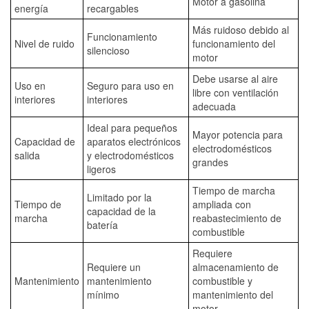
Motor a gasolina
energía
recargables
Más ruidoso debido al
Funcionamiento
Nivel de ruido
funcionamiento del
silencioso
motor
Debe usarse al aire
Uso en
Seguro para uso en
libre con ventilación
interiores
interiores
adecuada
Ideal para pequeños
Mayor potencia para
Capacidad de
aparatos electrónicos
electrodomésticos
salida
y electrodomésticos
grandes
ligeros
Tiempo de marcha
Limitado por la
Tiempo de
ampliada con
capacidad de la
marcha
reabastecimiento de
batería
combustible
Requiere
Requiere un
almacenamiento de
Mantenimiento
mantenimiento
combustible y
mínimo
mantenimiento del
motor