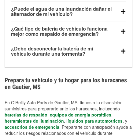
Una batería completamente cargada puede
¿Puede el agua de una inundación dañar el
alimentar pequeños accesorios durante un tiempo
alternador de mi vehículo?
limitado, pero el uso repetido sin conducir el vehículo
Sí. Los alternadores suelen estar montados en la
puede descargarla rápidamente. Se recomienda
¿Qué tipo de batería de vehículo funciona
parte baja del compartimento del motor y pueden
contar con un equipo de carga de respaldo para
mejor como respaldo de emergencia?
dañarse si se sumergen, lo que puede provocar una
cortes prolongados.
Las baterías AGM y marinas se usan comúnmente
falla en el sistema de carga y que la batería se agote
¿Debo desconectar la batería de mi
para aplicaciones de ciclo profundo porque son
días después de la exposición.
vehículo durante una tormenta?
selladas, resistentes a las vibraciones y más
Desconectarla puede ayudar a prevenir ciertas
adecuadas para ciclos repetidos de descarga
sobrecargas eléctricas, pero no te protegerá contra
profunda y recarga.
los daños por inundación. Evitar el agua estancada y
Prepara tu vehículo y tu hogar para los huracanes
preparar opciones de carga de respaldo son
en Gautier, MS
medidas de protección más efectivas.
En O’Reilly Auto Parts de Gautier, MS, tienes a tu disposición
suministros para prepararte ante los huracanes, incluyendo
baterías de respaldo
,
equipos de energía portátiles
,
herramientas de iluminación
,
líquidos para automotrices
, y
accesorios de emergencia
. Prepararte con anticipación ayuda a
reducir los riesgos relacionados con el vehículo durante