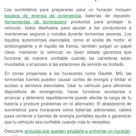
Los suministros para prepararse para un huracán incluyen
Reciclaje de baterías y aceite
equipos de energía de emergencia
, baterías de repuesto,
herramientas de iluminación
y productos para proteger tu
Instalación de bombillas de faros
vehículo, todos diseñados para ayudar a los conductores a
Instalación de limpiaparabrisas
mantenerse seguros y móviles durante tormentas severas. Los
líquidos automotrices esenciales, como el aceite de motor, el
Programa de Préstamo de
anticongelante y el líquido de frenos, también juegan un papel
clave: mantener tu vehículo en buen estado garantiza que
Herramientas
funcione de manera confiable cuando las carreteras están
inundadas o el acceso a las estaciones de servicio es limitado.
Rectificación de tambores y discos de
freno
En zonas propensas a los huracanes como Gautier, MS, las
tormentas fuertes pueden causar cortes de energía y limitar el
Mangueras hidráulicas a la medida
acceso a servicios esenciales. Usar tu vehículo para alimentar
dispositivos de emergencia, hacer funcionar accesorios o
Hurricane Supplies
arrancar y detenerlo repetidamente puede afectar la carga de tu
batería y producir problemas en el alternador. El abastecerte de
Conoce más
suministros para huracanes como baterías adicionales, cables
pasa corriente y fuentes de energía portátiles ayuda a garantizar
que tu vehículo sea confiable cuando más lo necesites.
Descubre
artículos que pueden ayudarte a enfrentar un huracán,