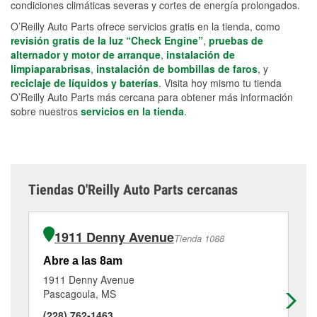
condiciones climáticas severas y cortes de energía prolongados.
O’Reilly Auto Parts ofrece servicios gratis en la tienda, como
revisión gratis de la luz “Check Engine”
,
pruebas de
alternador y motor de arranque
,
instalación de
limpiaparabrisas
,
instalación de bombillas de faros
, y
reciclaje de líquidos y baterías
. Visita hoy mismo tu tienda
O’Reilly Auto Parts más cercana para obtener más información
sobre nuestros
servicios en la tienda
.
Tiendas O'Reilly Auto Parts cercanas
1911 Denny Avenue
Tienda 1088
Abre a las 8am
Ab
1911 Denny Avenue
299
Pascagoula, MS
Oc
(228) 762-1463
(2