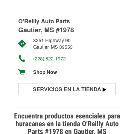
O'Reilly Auto Parts
Gautier, MS #1978
3251 Highway 90
Gautier, MS 39553
(228) 522-1972
Shop Now
SERVICIOS EN LA TIENDA
Prueba de batería
Prueba de alternadores y
Encuentra productos esenciales para
arrancadores
huracanes en la tienda O’Reilly Auto
Parts #1978 en Gautier, MS
Revisión de la luz "Check Engine"